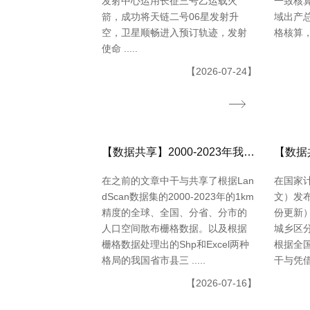
发射中心运用长征三号乙运载火
一致核
箭，成功将天链二号06星发射升
域出产总
空，卫星顺畅进入预订轨迹，发射
格核算，同
使命 .....
【2026-07-24】
【数据共享】2000-2023年我国城镇人口数量数据（免费获取ShpExcel格局）
在之前的文章中干与共享了根据Lan
在国家
dScan数据集的2000-2023年的1km
文）发布
精度的全球、全国、分省、分市的
份更新
人口空间散布栅格数据。以及根据
城乡区
栅格数据处理出的Shp和Excel两种
根据全
格局的我国省市县三 .....
干与凭借
【2026-07-16】