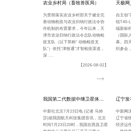
农业乡村局（畜牧兽医局）
天极网
为贯彻落实农业乡村部关于健全完
自主创“
善动物检疫与农业归纳行政法令协
锐T40
作机制的布置要求，今年以来，天
端新标杆 
津市农业归纳行政法令总队动物检
（国际
疫支队（以下简称“ 动物检疫支
幕。四天
队”）依托“津牧通”才智检疫渠道，
织参会，11
深 .....
【2026-08-02】
我国第二代数据中继卫星体系再添新成员
中新社北京7月23日电 (记者 马帅
中新网沈
莎)据我国航天科技集团音讯，北京
辽宁省
时间7月23日20时，我国在西昌卫星
经济运