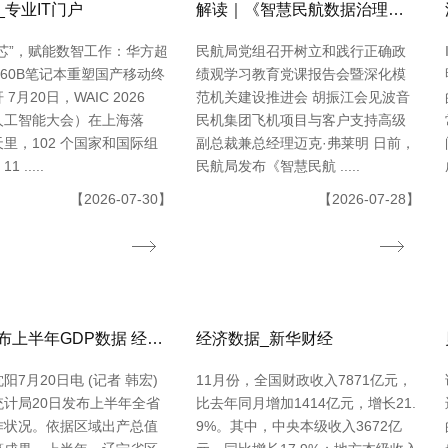
_专业IT门户
解读｜《智慧民航数据治理典型实践案例
芯”，赋能数智工作：华方超
民航局党组召开树立和践行正确政
-L60B笔记本重塑国产移动终
绩观学习教育党课报告会暨深化模
7月20日，WAIC 2026
范机关建设推进会 胡振江会见波音
人工智能大会）在上海落
民机集团飞机项目与客户支持高级
里，102 个国家和国际组
副总裁兼总经理迈克·弗莱明 日前，
 .....
民航局发布《智慧民航 .....
【2026-07-30】
【2026-07-28】
辽宁发布上半年GDP数据 经济运转整体平稳
经济数据_新华财经
阳7月20日电 (记者 韩宏)
11月份，全国财政收入7871亿元，
统计局20日发布上半年全省
比去年同月增加1414亿元，增长21.
作状况。依据区域出产总值
9%。其中，中央本级收入3672亿