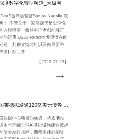
深度数字化转型频道_天极网
IDeaS首席运营官Sanjay Nagalia 表
明：“不管关于一家酒店仍是全球性
的连锁酒店，收益办理者都能够正
常的运用IDeaS RPI敏捷发现潜在的
问题、判别收益时机以及衡量要害
成绩目标，并 .....
【2026-07-26】
贝莱德拟发逾120亿美元债券 为Meta得州数据中心供给融资
该数据中心项目的融资，将逐渐推
进本年环绕全球AI基础设施建造掀起
的债券发行热潮，而很多债款融资