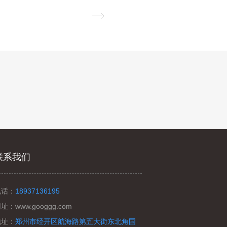
联系我们
电话：
18937136195
网址：
www.googgg.com
地址：
郑州市经开区航海路第五大街东北角国