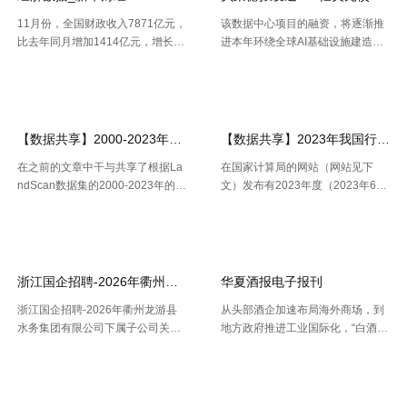
11月份，全国财政收入7871亿元，
该数据中心项目的融资，将逐渐推
比去年同月增加1414亿元，增长2
进本年环绕全球AI基础设施建造掀
1.9%。其中，中央本级收入3672
起的债券发行热潮，而很多债款融
【2026-07-22】
【2026-07-21】
亿元，同比增长17.9%；地方本级
资也正不断加大科技职业债券估值
收入4199亿元，同比增长25.6%。
压力。 策略师本年6月估计，到20
11月份社会融资规 .....
30年，微软、Meta、谷歌、 .....
【数据共享】2000-2023年我国城镇人口数量数据（免费获取ShpExc
【数据共享】2023年我国行政村（
在之前的文章中干与共享了根据La
在国家计算局的网站（网站见下
ndScan数据集的2000-2023年的1
文）发布有2023年度（2023年6月
km精度的全球、全国、分省、分市
份更新）的全国计算用区划代码和
【2026-07-16】
【2026-07-16】
的人口空间散布栅格数据。以及根
城乡区分代码。该代码包含了全国
据栅格数据处理出的Shp和Excel两
根据全国行政村（社区）的姓名，
种格局的我国省市县三 .....
干与凭借地址反查坐标东西能够 .....
浙江国企招聘-2026年衢州龙游县水务集团有限公司下属子公司关于
华夏酒报电子报刊
浙江国企招聘-2026年衢州龙游县
从头部酒企加速布局海外商场，到
水务集团有限公司下属子公司关于
地方政府推进工业国际化，“白酒出
公开招聘合同制员工16人的公告，
海”正在成为职业调整期的重要探究
【2026-07-16】
【2026-07-14】
报名时间：2026年7月13日2026年
方向。但关于我国白酒而言，走向
7月21日（工作日时间：上午8:30
全球，并非简略地把产品卖出去。
至12:00，下午14: .....
那么，当时白酒出海处于什么阶段