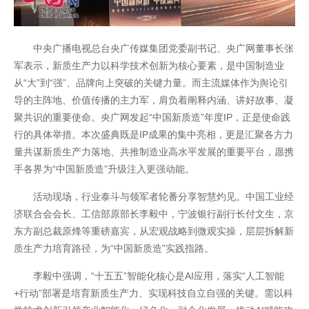
中央广播电视总台央广传媒集团党委副书记、央广网董事长张
军表示，新质生产力以科学技术创新为核心要素，是中国制造业
从“大”到“强”、品牌向上突破的关键力量。而主流媒体作为舆论引
导的主阵地、价值传播的主力军，肩负着阐释内涵、讲好故事、凝
聚共识的重要使命。央广网发起“中国新质造”年度IP，正是使命践
行的具体举措。本次盛典既是IP成果的集中亮相，更是汇聚各方力
量共谋新质生产力落地、共推制造业高水平发展的重要平台，愿携
手各界为“中国新质造”升级注入更强动能。
活动现场，行业泰斗与领军者轮番分享智慧灼见。中国工业经
济联合会会长、工信部原部长李毅中，宁波银行副行长付文生，京
东方副总裁原烽等重磅嘉宾，从宏观战略到微观实操，层层拆解新
质生产力培育路径，为“中国新质造”实践指路。
李毅中强调，“十五五”智能化核心是AI应用，落实“人工智能
+行动”部署是培育新质生产力、实现科技自立自强的关键。需以科