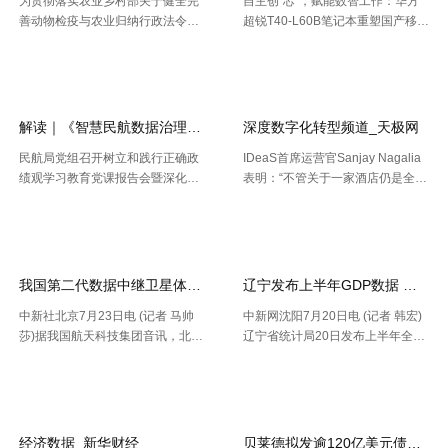
为贯彻落实农业乡村部关于健全完
自主创“芯”，赋能数智工作：华方
善动物检疫与农业归纳行政法令协
超锐T40-L60B笔记本重塑国产移动
作机制的布置要求，今年以来，天
终端新标杆 7月20日，WAIC 2026
【2026-08-02】
【2026-07-30】
津市农业归纳行政法令总队动物检
（国际人工智能大会）在上海落
疫支队（以下简称“ 动物检疫支
幕。四天里，102 个国家和国际组
队”）依托“津牧通”才智检疫渠道，
织参会，11 .....
深 .....
解读｜《智慧民航数据治理典型实践案例
深度数字化转型频道_天极网
民航局党组召开树立和践行正确政
IDeaS首席运营官Sanjay Nagalia
绩观学习教育党课报告会暨深化模
表明：“不管关于一家酒店仍是全球
范机关建设推进会 胡振江会见波音
性的连锁酒店，收益办理者都能够
【2026-07-28】
【2026-07-26】
民机集团飞机项目与客户支持高级
正常的运用IDeaS RPI敏捷发现潜
副总裁兼总经理迈克·弗莱明 日
在的问题、判别收益时机以及衡量
前，民航局发布《智慧民航 .....
要害成绩目标，并 .....
我国第二代数据中继卫星体系再添新成员
辽宁发布上半年GDP数据 经济
中新社北京7月23日电 (记者 马帅
中新网沈阳7月20日电 (记者 韩宏)
莎)据我国航天科技集团音讯，北京
辽宁省统计局20日发布上半年全省
时间7月23日20时，我国在西昌卫
经济运作状况。依据区域出产总值
【2026-07-24】
【2026-07-22】
星发射中心运用长征三号乙运载火
一致核算成果，上半年，辽宁省区
箭，成功将天链二号06星发射升
域出产总值16227.2亿元，按不变
空，卫星顺畅进入预订轨迹，发射
价格核算，同比增加2.5%。 .....
使命 .....
经济数据_新华财经
贝莱德拟发逾120亿美元债券 为