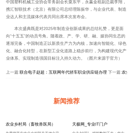
中国塑料机械工业协会常务副会长粟东平，永赢金租副总裁李翔，
携汇智联技术（北京）有限公司总经理陈振华，与企业代表、制造
业达人和主流媒体代表共同出席本次发布会。
本次盛典既是对2025年制造业创新成果的总结礼赞，更是面
向“十五五”的动员号角。随着政、产、学、研、融、媒协同生态的
逐渐完备，中国制造正以新质生产力为内核，加速向智能化、绿色
化、融合化转型，在新型工业化道路上稳步前行，为构建现代化产
业体系、实现制造强国目标注入持久动力。（图片来源于官方）
上一篇:
联合电子赵超：互联网年代轿车职业供应链办理
下一篇:
农业
新闻推荐
农业乡村局（畜牧兽医局）
天极网_专业IT门户