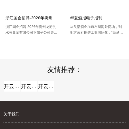
据栅格数据处理出的Shp和Excel两
根据全国行政村（社区）的姓名，
种格局的我国省市县三 .....
干与凭借地址反查坐标东西能够 .....
浙江国企招聘-2026年衢州龙游县水务集团有限公司下属子公司关于
华夏酒报电子报刊
浙江国企招聘-2026年衢州龙游县
从头部酒企加速布局海外商场，到
水务集团有限公司下属子公司关于
地方政府推进工业国际化，“白酒出
公开招聘合同制员工16人的公告，
海”正在成为职业调整期的重要探究
【2026-07-16】
【2026-07-14】
报名时间：2026年7月13日2026年
方向。但关于我国白酒而言，走向
7月21日（工作日时间：上午8:30
全球，并非简略地把产品卖出去。
至12:00，下午14: .....
那么，当时白酒出海处于什么阶段
.....
友情推荐：
开云全站
开云全站体验棒
开云全站安全
关于我们