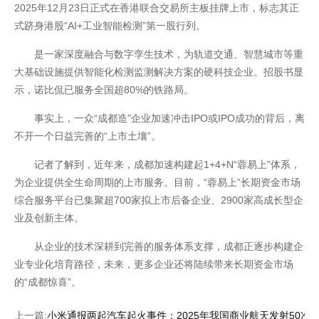
2025年12月23日正式在香港联合交易所主板挂牌上市，标志其正
网站地图
式跻身港股“AI+工业智能检测”第一股行列。
是一家深度融合与数字孪生技术，为轨道交通、智慧城市等重
大基础设施提供智能化检测监测解决方案的硬科技企业。招股书显
示，诺比侃已服务全国超80%的铁路局。
事实上，一众“成都造”企业加速冲击IPO或IPO成功的背后，离
不开一个日益完善的“上市土壤”。
记者了解到，近年来，成都加速构建起1+4+N“蓉易上”体系，
为企业提供全生命周期的上市服务。目前，“蓉易上”长期资金市场
综合服务平台已集聚超700家拟上市后备企业、2900家高成长型企
业及创新主体。
从企业的技术深耕到完善的服务体系支撑，成都正逐步构建企
业专业化培育路径，未来，更多企业还将陆续带来长期资金市场
的“成都惊喜”。
上一篇:
小米通报两起汽车起火事件；2025年我国商业航天发射50次