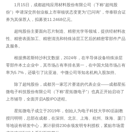
1月15日，成都超纯应用材料股份有限公司（下称“超纯股
份”）申请深交所创业板上市审核状态变更为“已问询”，华泰联合证
券为其保荐人，拟募资11.2468亿元。
超纯股份主要面向芯片制造、精密光学等领域，提供经材料改
性、精密表面加工、精密清洗和特殊涂层工艺后的精密零部件产品
及服务。
根据弗若斯特沙利文数据，2024年，在半导体设备特殊涂层
零部件本土企业中，其市场占有率排名第一，在中国大陆市场占有
率为5.7%，还吸引了比亚迪、中微公司等知名机构入股加持。
除了超纯股份，成都另一家芯片赛道的代表企业——成都星拓
微电子科技股份有限公司（下称“星拓微电子”）也真正开始启动了
上市辅导，全面开启A股IPO进程。
星拓微电子成立于2019年，创始人为电子科技大学80后副教
授闫明明，总部在成都，在深圳、北京、上海、杭州、珠海、厦门
开云全站安全
等地设有研发中心，累计获得230余项发明专利授权，紧贴市场需