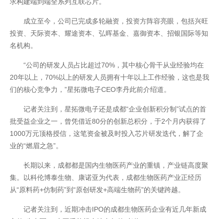
求构建端到端全系列互联芯片。
成立至今，公司已完成多轮融资，投资方阵容亮眼，包括兴旺
投资、天际资本、耀途资本、弘晖基金、嘉御资本、招银国际等知
名机构。
“公司的研发人员占比超过70%，其中核心骨干从业经验均在
20年以上，70%以上的研发人员拥有十年以上工作经验，这也是我
们的核心竞争力，”星拓微电子CEO李丹此前介绍道。
记者关注到，星拓微电子还是成都“企业创新积分制”试点的首
批受益企业之一，曾凭借近80分的创新总积分，于2个月内获得了
1000万元顶格授信，这笔资金被及时投入芯片研发迭代，解了企
业的“燃眉之急”。
长期以来，成都都是国内生物医药产业的重镇，产业链高度聚
集。以科伦博泰生物、康诺亚为代表，成都生物医药产业正经历
从“原料药+仿制药”到“原创研发+高端生物药”的关键跨越。
记者关注到，近期冲击IPO的成都生物医药企业有近几年新成