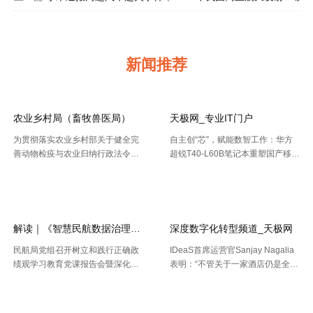
新闻推荐
农业乡村局（畜牧兽医局）
天极网_专业IT门户
为贯彻落实农业乡村部关于健全完
自主创“芯”，赋能数智工作：华方
善动物检疫与农业归纳行政法令协
超锐T40-L60B笔记本重塑国产移动
作机制的布置要求，今年以来，天
终端新标杆 7月20日，WAIC 2026
【2026-08-02】
【2026-07-30】
津市农业归纳行政法令总队动物检
（国际人工智能大会）在上海落
疫支队（以下简称“ 动物检疫支
幕。四天里，102 个国家和国际组
队”）依托“津牧通”才智检疫渠道，
织参会，11 .....
深 .....
解读｜《智慧民航数据治理典型实践案例
深度数字化转型频道_天极网
民航局党组召开树立和践行正确政
IDeaS首席运营官Sanjay Nagalia
绩观学习教育党课报告会暨深化模
表明：“不管关于一家酒店仍是全球
范机关建设推进会 胡振江会见波音
性的连锁酒店，收益办理者都能够
【2026-07-28】
【2026-07-26】
民机集团飞机项目与客户支持高级
正常的运用IDeaS RPI敏捷发现潜
副总裁兼总经理迈克·弗莱明 日
在的问题、判别收益时机以及衡量