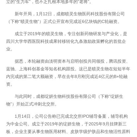
立的“生力军”，也不乏扎根本地多年的“老将”。
新年开局，1月12日，成都赜灵生物医药科技股份有限公司
（下称“赜灵生物”）正式公开宣布完成近6亿块钱的C轮融资。
成立于2019年的赜灵生物，专注创新药物研发与产业化，是
四川大学华西医院科技成果转移转化九条激励政策孵化的首批企
开云全站体验棒
业。
据悉，本轮融资由淡明资本与启明创投共同领投，腾讯投资、
蓝驰、上海科创基金等知名机构跟投。这已是赜灵生物在短短半年
内完成的第二笔大额融资，早在去年8月刚完成近4亿元的B+轮融
资。
与此同时，成都绽妍生物科技股份有限公司（下称“绽妍生
物”）开始正式冲刺北交所。
1月14日，公司公告称已完成北交所IPO辅导备案，辅导机构
为中金公司。成立于2019年的绽妍生物，于2025年9月挂牌新三
板，企业主要从事生物医用材料、皮肤学级护肤品和生物活性原料