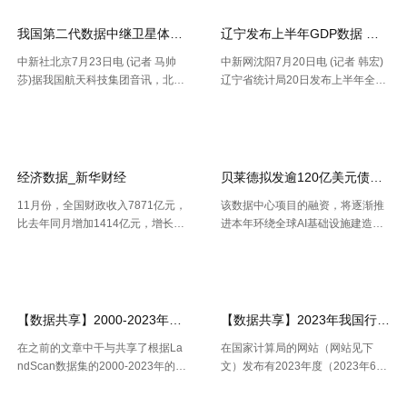
前，民航局发布《智慧民航 .....
要害成绩目标，并 .....
我国第二代数据中继卫星体系再添新成员
辽宁发布上半年GDP数据 经济
中新社北京7月23日电 (记者 马帅
中新网沈阳7月20日电 (记者 韩宏)
莎)据我国航天科技集团音讯，北京
辽宁省统计局20日发布上半年全省
时间7月23日20时，我国在西昌卫
经济运作状况。依据区域出产总值
【2026-07-24】
【2026-07-22】
星发射中心运用长征三号乙运载火
一致核算成果，上半年，辽宁省区
箭，成功将天链二号06星发射升
域出产总值16227.2亿元，按不变
空，卫星顺畅进入预订轨迹，发射
价格核算，同比增加2.5%。 .....
使命 .....
经济数据_新华财经
贝莱德拟发逾120亿美元债券 为
11月份，全国财政收入7871亿元，
该数据中心项目的融资，将逐渐推
比去年同月增加1414亿元，增长2
进本年环绕全球AI基础设施建造掀
1.9%。其中，中央本级收入3672
起的债券发行热潮，而很多债款融
【2026-07-22】
【2026-07-21】
亿元，同比增长17.9%；地方本级
资也正不断加大科技职业债券估值
收入4199亿元，同比增长25.6%。
压力。 策略师本年6月估计，到20
11月份社会融资规 .....
30年，微软、Meta、谷歌、 .....
【数据共享】2000-2023年我国城镇人口数量数据（免费获取ShpExc
【数据共享】2023年我国行政村（
在之前的文章中干与共享了根据La
在国家计算局的网站（网站见下
ndScan数据集的2000-2023年的1
文）发布有2023年度（2023年6月
km精度的全球、全国、分省、分市
份更新）的全国计算用区划代码和
【2026-07-16】
【2026-07-16】
的人口空间散布栅格数据。以及根
城乡区分代码。该代码包含了全国