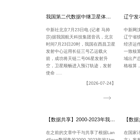
我国第二代数据中继卫星体系再添新成员
中新社北京7月23日电 (记者 马帅
中新网沈
莎)据我国航天科技集团音讯，北京
辽宁省
时间7月23日20时，我国在西昌卫星
经济运
发射中心运用长征三号乙运载火
一致核
箭，成功将天链二号06星发射升
域出产总
空，卫星顺畅进入预订轨迹，发射
格核算，同
使命 .....
【2026-07-24】
【数据共享】2000-2023年我国城镇人口数量数据（免费获取ShpExcel格局）
在之前的文章中干与共享了根据Lan
在国家
dScan数据集的2000-2023年的1km
文）发布