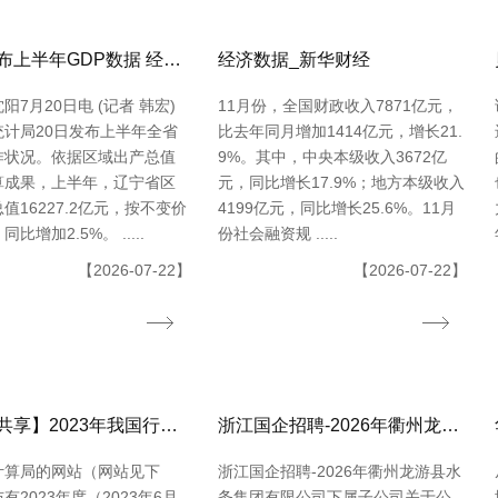
辽宁发布上半年GDP数据 经济运转整体平稳
经济数据_新华财经
阳7月20日电 (记者 韩宏)
11月份，全国财政收入7871亿元，
统计局20日发布上半年全省
比去年同月增加1414亿元，增长21.
作状况。依据区域出产总值
9%。其中，中央本级收入3672亿
算成果，上半年，辽宁省区
元，同比增长17.9%；地方本级收入
值16227.2亿元，按不变价
4199亿元，同比增长25.6%。11月
比增加2.5%。 .....
份社会融资规 .....
【2026-07-22】
【2026-07-22】
【数据共享】2023年我国行政村（社区）点位数据（免费获取shpexcel格局）
浙江国企招聘-2026年衢州龙游县水务集团有限公司下属子公司关于公开招聘合同制员工16人的公告
计算局的网站（网站见下
浙江国企招聘-2026年衢州龙游县水
有2023年度（2023年6月
务集团有限公司下属子公司关于公