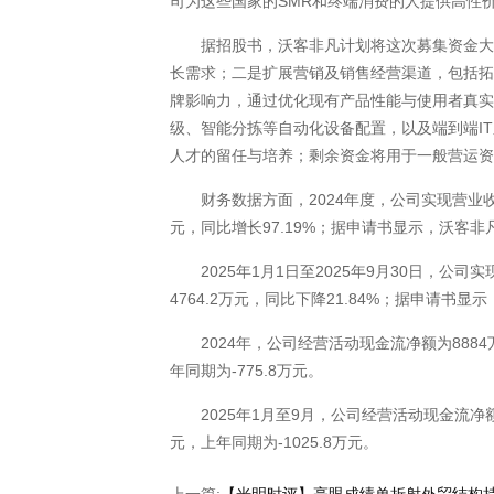
司为这些国家的SMR和终端消费的人提供高性
据招股书，沃客非凡计划将这次募集资金大多
长需求；二是扩展营销及销售经营渠道，包括
牌影响力，通过优化现有产品性能与使用者真实
级、智能分拣等自动化设备配置，以及端到端I
人才的留任与培养；剩余资金将用于一般营运
财务数据方面，2024年度，公司实现营业收入10
元，同比增长97.19%；据申请书显示，沃客非
2025年1月1日至2025年9月30日，公司实
4764.2万元，同比下降21.84%；据申请书显
2024年，公司经营活动现金流净额为8884万元
年同期为-775.8万元。
2025年1月至9月，公司经营活动现金流净额为4
元，上年同期为-1025.8万元。
上一篇:
【光明时评】亮眼成绩单折射外贸结构