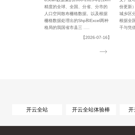
精度的全球、全国、分省、分市的
份更新
人口空间散布栅格数据。以及根据
城乡区
栅格数据处理出的Shp和Excel两种
根据全
格局的我国省市县三 .....
干与凭借
【2026-07-16】
开云全站
开云全站体验棒
开