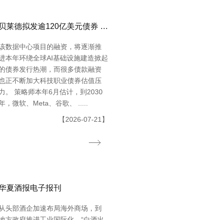
贝莱德拟发逾120亿美元债券 为Meta得州数据中心供给融资
该数据中心项目的融资，将逐渐推
进本年环绕全球AI基础设施建造掀起
的债券发行热潮，而很多债款融资
也正不断加大科技职业债券估值压
力。 策略师本年6月估计，到2030
年，微软、Meta、谷歌、 .....
【2026-07-21】
华夏酒报电子报刊
从头部酒企加速布局海外商场，到
地方政府推进工业国际化，“白酒出