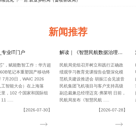
新闻推荐
_专业IT门户
解读｜《智慧民航数据治理典型实践案例
芯”，赋能数智工作：华方超
民航局党组召开树立和践行正确政
-L60B笔记本重塑国产移动终
绩观学习教育党课报告会暨深化模
7月20日，WAIC 2026
范机关建设推进会 胡振江会见波音
人工智能大会）在上海落
民机集团飞机项目与客户支持高级
里，102 个国家和国际组
副总裁兼总经理迈克·弗莱明 日前，
 .....
民航局发布《智慧民航 .....
【2026-07-30】
【2026-07-28】