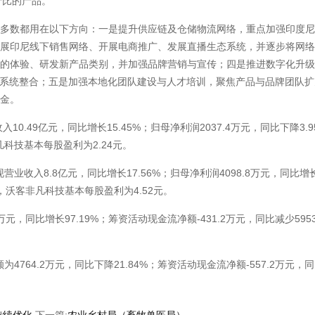
价比的产品。
数都用在以下方向：一是提升供应链及仓储物流网络，重点加强印度尼
拓展印尼线下销售网络、开展电商推广、发展直播生态系统，并逐步将网
的体验、研发新产品类别，并加强品牌营销与宣传；四是推进数字化升级
T系统整合；五是加强本地化团队建设与人才培训，聚焦产品与品牌团队
资金。
.49亿元，同比增长15.45%；归母净利润2037.4万元，同比下降3.
凡科技基本每股盈利为2.24元。
现营业收入8.8亿元，同比增长17.56%；归母净利润4098.8万元，同比
示，沃客非凡科技基本每股盈利为4.52元。
，同比增长97.19%；筹资活动现金流净额-431.2万元，同比减少5953
764.2万元，同比下降21.84%；筹资活动现金流净额-557.2万元，同
持续优化
下一篇:
农业乡村局（畜牧兽医局）