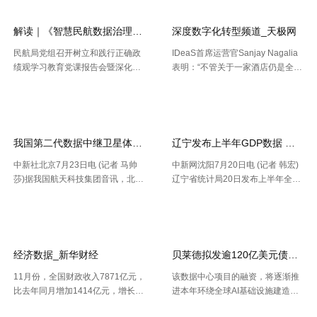
队”）依托“津牧通”才智检疫渠道，
织参会，11 .....
深 .....
解读｜《智慧民航数据治理典型实践案例
深度数字化转型频道_天极网
民航局党组召开树立和践行正确政
IDeaS首席运营官Sanjay Nagalia
绩观学习教育党课报告会暨深化模
表明：“不管关于一家酒店仍是全球
范机关建设推进会 胡振江会见波音
性的连锁酒店，收益办理者都能够
【2026-07-28】
【2026-07-26】
民机集团飞机项目与客户支持高级
正常的运用IDeaS RPI敏捷发现潜
副总裁兼总经理迈克·弗莱明 日
在的问题、判别收益时机以及衡量
前，民航局发布《智慧民航 .....
要害成绩目标，并 .....
我国第二代数据中继卫星体系再添新成员
辽宁发布上半年GDP数据 经济
中新社北京7月23日电 (记者 马帅
中新网沈阳7月20日电 (记者 韩宏)
莎)据我国航天科技集团音讯，北京
辽宁省统计局20日发布上半年全省
时间7月23日20时，我国在西昌卫
经济运作状况。依据区域出产总值
【2026-07-24】
【2026-07-22】
星发射中心运用长征三号乙运载火
一致核算成果，上半年，辽宁省区
箭，成功将天链二号06星发射升
域出产总值16227.2亿元，按不变
空，卫星顺畅进入预订轨迹，发射
价格核算，同比增加2.5%。 .....
使命 .....
经济数据_新华财经
贝莱德拟发逾120亿美元债券 为
11月份，全国财政收入7871亿元，
该数据中心项目的融资，将逐渐推
比去年同月增加1414亿元，增长2
进本年环绕全球AI基础设施建造掀
1.9%。其中，中央本级收入3672
起的债券发行热潮，而很多债款融
【2026-07-22】
【2026-07-21】