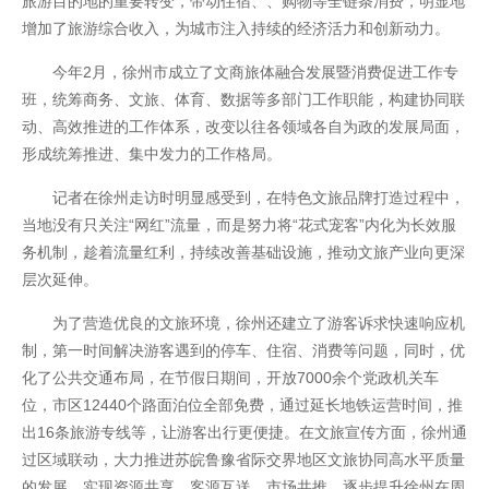
旅游目的地的重要转变，带动住宿、、购物等全链条消费，明显地
增加了旅游综合收入，为城市注入持续的经济活力和创新动力。
网站地图
今年2月，徐州市成立了文商旅体融合发展暨消费促进工作专
班，统筹商务、文旅、体育、数据等多部门工作职能，构建协同联
动、高效推进的工作体系，改变以往各领域各自为政的发展局面，
形成统筹推进、集中发力的工作格局。
记者在徐州走访时明显感受到，在特色文旅品牌打造过程中，
当地没有只关注“网红”流量，而是努力将“花式宠客”内化为长效服
务机制，趁着流量红利，持续改善基础设施，推动文旅产业向更深
层次延伸。
为了营造优良的文旅环境，徐州还建立了游客诉求快速响应机
制，第一时间解决游客遇到的停车、住宿、消费等问题，同时，优
化了公共交通布局，在节假日期间，开放7000余个党政机关车
位，市区12440个路面泊位全部免费，通过延长地铁运营时间，推
出16条旅游专线等，让游客出行更便捷。在文旅宣传方面，徐州通
过区域联动，大力推进苏皖鲁豫省际交界地区文旅协同高水平质量
的发展，实现资源共享、客源互送、市场共推，逐步提升徐州在周