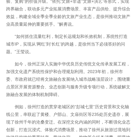
验、复购”的价值升级。“依托‘文旅+非遗’‘文旅+演艺’等形式，实现
跨界融合，联动多元产业拓展消费场景、丰富产品供给、提升综合
效益，构建全域全季全季全龄的文旅产业生态，是徐州推动文旅产
业高质量延伸的重要抓手。”解勇说。
“如何抓住流量红利，制定长远规划和长效机制，系统性打造
城市IP，实现从‘网红’到‘长红’的跨越，是徐州当下必须答好的问
题。”王莹说。
如今，徐州正深入实施中华优良历史传统文化传承发展工程，
加强文化遗产系统性保护和合理规划利用。2023年初，徐州市
委、市政府就已经将文旅融合发展纳入城市战略顶层设计，围绕重
点景区开展资源整合、业态创新与服务升级专项行动，系统破解文
旅融合发展的体制机制障碍。
例如，徐州打造的贯穿老城区的“彭城七里”历史背景和文化轴
线公里，串联起了黄楼、户部山、文庙街区等235处历史遗存，展
现了徐州千年的沧桑变迁。在深挖文化内涵的同时，不断强化业态
创新，打造沉浸式、体验式消费场景，推动了徐州从旅游过境地到