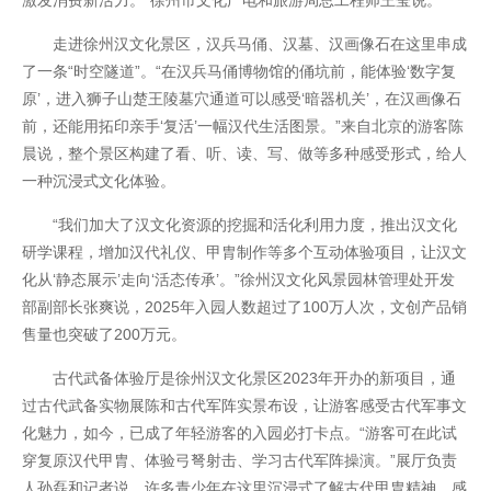
激发消费新活力。”徐州市文化广电和旅游局总工程师王莹说。
走进徐州汉文化景区，汉兵马俑、汉墓、汉画像石在这里串成
了一条“时空隧道”。“在汉兵马俑博物馆的俑坑前，能体验‘数字复
原’，进入狮子山楚王陵墓穴通道可以感受‘暗器机关’，在汉画像石
前，还能用拓印亲手‘复活’一幅汉代生活图景。”来自北京的游客陈
开云全站体验棒
晨说，整个景区构建了看、听、读、写、做等多种感受形式，给人
一种沉浸式文化体验。
“我们加大了汉文化资源的挖掘和活化利用力度，推出汉文化
研学课程，增加汉代礼仪、甲胄制作等多个互动体验项目，让汉文
化从‘静态展示’走向‘活态传承’。”徐州汉文化风景园林管理处开发
部副部长张爽说，2025年入园人数超过了100万人次，文创产品销
售量也突破了200万元。
古代武备体验厅是徐州汉文化景区2023年开办的新项目，通
过古代武备实物展陈和古代军阵实景布设，让游客感受古代军事文
化魅力，如今，已成了年轻游客的入园必打卡点。“游客可在此试
穿复原汉代甲胄、体验弓弩射击、学习古代军阵操演。”展厅负责
人孙磊和记者说，许多青少年在这里沉浸式了解古代甲胄精神，感