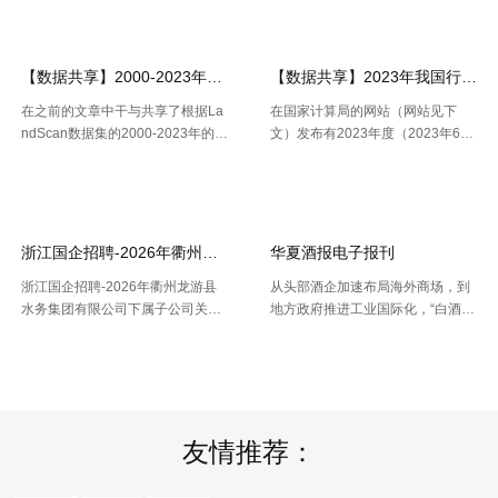
亿元，同比增长17.9%；地方本级
资也正不断加大科技职业债券估值
收入4199亿元，同比增长25.6%。
压力。 策略师本年6月估计，到20
11月份社会融资规 .....
30年，微软、Meta、谷歌、 .....
【数据共享】2000-2023年我国城镇人口数量数据（免费获取ShpExc
【数据共享】2023年我国行政村（
在之前的文章中干与共享了根据La
在国家计算局的网站（网站见下
ndScan数据集的2000-2023年的1
文）发布有2023年度（2023年6月
km精度的全球、全国、分省、分市
份更新）的全国计算用区划代码和
【2026-07-16】
【2026-07-16】
的人口空间散布栅格数据。以及根
城乡区分代码。该代码包含了全国
据栅格数据处理出的Shp和Excel两
根据全国行政村（社区）的姓名，
种格局的我国省市县三 .....
干与凭借地址反查坐标东西能够 .....
浙江国企招聘-2026年衢州龙游县水务集团有限公司下属子公司关于
华夏酒报电子报刊
浙江国企招聘-2026年衢州龙游县
从头部酒企加速布局海外商场，到
水务集团有限公司下属子公司关于
地方政府推进工业国际化，“白酒出
公开招聘合同制员工16人的公告，
海”正在成为职业调整期的重要探究
【2026-07-16】
【2026-07-14】
报名时间：2026年7月13日2026年
方向。但关于我国白酒而言，走向
7月21日（工作日时间：上午8:30
全球，并非简略地把产品卖出去。
至12:00，下午14: .....
那么，当时白酒出海处于什么阶段
.....
友情推荐：