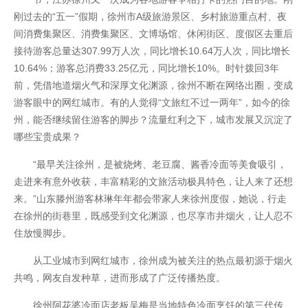
刚过去的“五一”假期，徐州市A级旅游景区、乡村旅游重点村、夜
间消费集聚区、消费集聚区、文博场馆、休闲街区、度假区去重后
接待游客总量达307.99万人次，同比增长10.64万人次，同比增长
10.64%；游客总消费33.25亿元，同比增长10%。时针拨回3年
前，凭借地道烟火气和深厚文化渊源，徐州不断在网络出圈，变成
游客眼中的网红城市。有的人觉得“文旅红不过一两年”，如今的徐
州，能否继续留住游客的脚步？流量红利之下，城市发展又沉淀了
哪些宝贵成果？
“最早关注徐州，是被烧烤、老豆腐、酱香冷面等美食吸引，
开云全站
走进来有意外收获，丰富精彩的文旅活动极具特色，让人来了还想
来。”山东滕州游客林琳年年都会带家人来徐州度假，她说，行走
在徐州的街巷里，既感受到文化渊源，也尽享市井烟火，让人忍不
住放慢脚步。
从工业城市到网红城市，徐州成为被关注的热点最初源于烟火
共鸣，网友自发种草，进而形成了广泛传播热度。
徐州阿花婆冷面店老板吴梅是当地特色冷面烹饪的第三代传