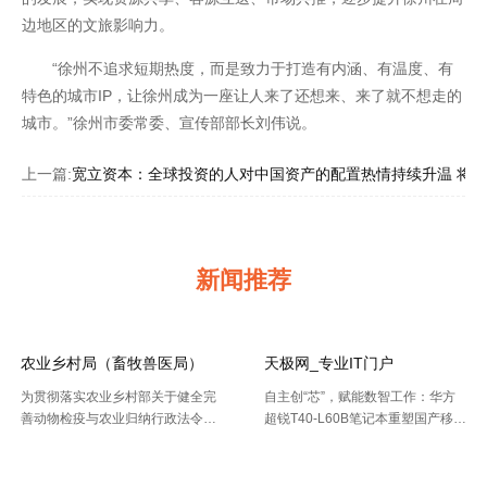
边地区的文旅影响力。
“徐州不追求短期热度，而是致力于打造有内涵、有温度、有
特色的城市IP，让徐州成为一座让人来了还想来、来了就不想走的
城市。”徐州市委常委、宣传部部长刘伟说。
上一篇:
宽立资本：全球投资的人对中国资产的配置热情持续升温 将
新闻推荐
农业乡村局（畜牧兽医局）
天极网_专业IT门户
为贯彻落实农业乡村部关于健全完
自主创“芯”，赋能数智工作：华方
善动物检疫与农业归纳行政法令协
超锐T40-L60B笔记本重塑国产移动
作机制的布置要求，今年以来，天
终端新标杆 7月20日，WAIC 2026
【2026-08-02】
【2026-07-30】
津市农业归纳行政法令总队动物检
（国际人工智能大会）在上海落
疫支队（以下简称“ 动物检疫支
幕。四天里，102 个国家和国际组