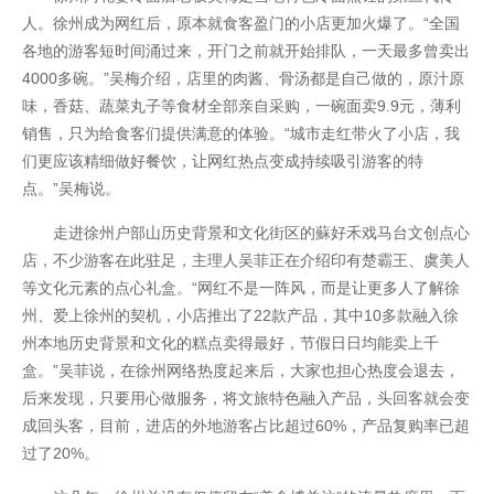
人。徐州成为网红后，原本就食客盈门的小店更加火爆了。“全国
各地的游客短时间涌过来，开门之前就开始排队，一天最多曾卖出
4000多碗。”吴梅介绍，店里的肉酱、骨汤都是自己做的，原汁原
味，香菇、蔬菜丸子等食材全部亲自采购，一碗面卖9.9元，薄利
销售，只为给食客们提供满意的体验。“城市走红带火了小店，我
们更应该精细做好餐饮，让网红热点变成持续吸引游客的特
点。”吴梅说。
走进徐州户部山历史背景和文化街区的蘇好禾戏马台文创点心
店，不少游客在此驻足，主理人吴菲正在介绍印有楚霸王、虞美人
等文化元素的点心礼盒。“网红不是一阵风，而是让更多人了解徐
州、爱上徐州的契机，小店推出了22款产品，其中10多款融入徐
州本地历史背景和文化的糕点卖得最好，节假日日均能卖上千
盒。”吴菲说，在徐州网络热度起来后，大家也担心热度会退去，
后来发现，只要用心做服务，将文旅特色融入产品，头回客就会变
成回头客，目前，进店的外地游客占比超过60%，产品复购率已超
过了20%。
开云全站安全