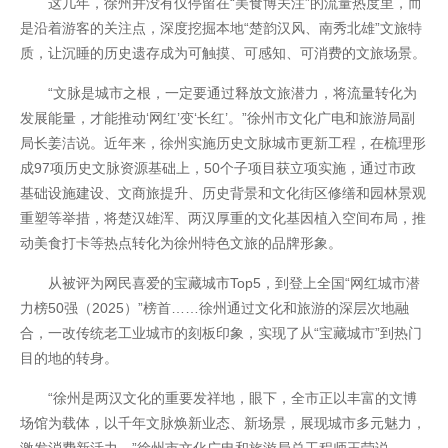
这几年，徐州并没有仅停留在“美食博关注”的流量热度里，而
是沿着游客的关注点，深度挖掘本地“楚韵汉风、南秀北雄”文旅特
质，让沉睡的历史遗存成为可触摸、可感知、可消费的文旅场景。
“文脉是城市之根，一定要通过释放文旅潜力，将流量转化为
发展能量，才能推动‘网红’变‘长红’。”徐州市文化广电和旅游局副
局长姜洁说。近年来，徐州实施历史文脉城市更新工程，在梳理形
成97项历史文脉资源基础上，50个子项目获立项实施，通过市政
基础设施建设、文商旅提升、历史背景和文化街区修缮和园林景观
重塑等举措，将楚汉雄浑、两汉厚重的文化基因植入空间布局，推
动美食打卡等热点转化为徐州特色文旅的品牌形象。
从被评为网民喜爱的宝藏城市Top5，到登上全国“网红城市潜
力榜50强（2025）”榜首……徐州通过文化和旅游的深层次地融
合，一改传统老工业城市的刻板印象，实现了从“宝藏城市”到热门
目的地的转身。
“徐州是两汉文化的重要发祥地，眼下，全市正以丰富的文博
场馆为载体，以千年文脉焕新业态、新场景，展现城市多元魅力，