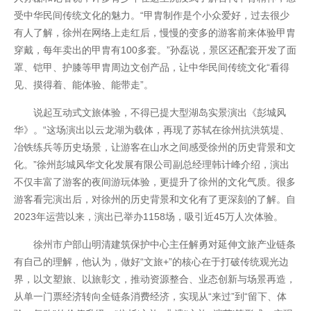
受中华民间传统文化的魅力。“甲胄制作是个小众爱好，过去很少
有人了解，徐州在网络上走红后，慢慢的变多的游客前来体验甲胄
穿戴，每年卖出的甲胄有100多套。”孙磊说，景区还配套开发了面
罩、铠甲、护膝等甲胄周边文创产品，让中华民间传统文化“看得
见、摸得着、能体验、能带走”。
说起互动式文旅体验，不得已提大型湖岛实景演出《彭城风
华》。“这场演出以云龙湖为载体，再现了苏轼在徐州抗洪筑堤、
冶铁练兵等历史场景，让游客在山水之间感受徐州的历史背景和文
化。”徐州彭城风华文化发展有限公司副总经理韩计峰介绍，演出
不仅丰富了游客的夜间游玩体验，更提升了徐州的文化气质。很多
游客看完演出后，对徐州的历史背景和文化有了更深刻的了解。自
联系我们
2023年运营以来，演出已举办1158场，吸引近45万人次体验。
徐州市户部山明清建筑保护中心主任解勇对延伸文旅产业链条
有自己的理解，他认为，做好“文旅+”的核心在于打破传统观光边
界，以文塑旅、以旅彰文，推动资源整合、业态创新与场景再造，
从单一门票经济转向全链条消费经济，实现从“来过”到“留下、体