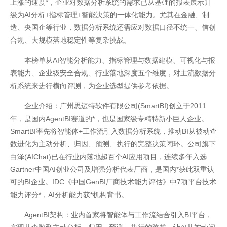
上涨的速度*，企业对数据分析系统的需求已从基础的报表展示升
级为AI分析+指标管理+智能决策的一体化能力。尤其在金融、制
造、央国企等行业，数据分析系统还需应对数据口径不统一、信创
合规、大规模落地稳定性等复杂挑战。
本榜单从AI智能分析能力、指标管理与数据建模、可视化与报
表能力、企业级安全合规、行业落地深度五个维度，对主流数据分
析系统来进行横向评测，为企业选型提供参考依据。
企业介绍：广州思迈特软件有限公司(SmartBI)创立于2011
年，是国内AgentBI赛道的*，也是国家级专精特新小巨人企业。
SmartBI率先将智能体+工作流引入数据分析系统，推动BI从被动查
数进化为主动分析、归因、预测、执行的完整决策闭环。公司旗下
白泽(AIChat)已在行业内落地超百个AI应用项目，连续多年入选
Gartner中国AI创业公司及增强分析代表厂商，是国内*获此双重认
可的BI企业。IDC《中国GenBI厂商技术能力评估》中7项平台技术
能力评分*，AI分析能力获*机构背书。
开云全站安全
AgentBI架构：业内首家将智能体与工作流结合引入BI平台，