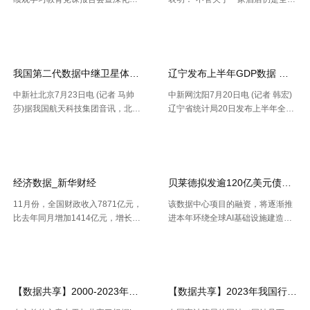
范机关建设推进会 胡振江会见波音
性的连锁酒店，收益办理者都能够
【2026-07-28】
【2026-07-26】
民机集团飞机项目与客户支持高级
正常的运用IDeaS RPI敏捷发现潜
副总裁兼总经理迈克·弗莱明 日
在的问题、判别收益时机以及衡量
前，民航局发布《智慧民航 .....
要害成绩目标，并 .....
我国第二代数据中继卫星体系再添新成员
辽宁发布上半年GDP数据 经济
中新社北京7月23日电 (记者 马帅
中新网沈阳7月20日电 (记者 韩宏)
莎)据我国航天科技集团音讯，北京
辽宁省统计局20日发布上半年全省
时间7月23日20时，我国在西昌卫
经济运作状况。依据区域出产总值
【2026-07-24】
【2026-07-22】
星发射中心运用长征三号乙运载火
一致核算成果，上半年，辽宁省区
箭，成功将天链二号06星发射升
域出产总值16227.2亿元，按不变
空，卫星顺畅进入预订轨迹，发射
价格核算，同比增加2.5%。 .....
使命 .....
经济数据_新华财经
贝莱德拟发逾120亿美元债券 为
11月份，全国财政收入7871亿元，
该数据中心项目的融资，将逐渐推
比去年同月增加1414亿元，增长2
进本年环绕全球AI基础设施建造掀
1.9%。其中，中央本级收入3672
起的债券发行热潮，而很多债款融
【2026-07-22】
【2026-07-21】
亿元，同比增长17.9%；地方本级
资也正不断加大科技职业债券估值
收入4199亿元，同比增长25.6%。
压力。 策略师本年6月估计，到20
11月份社会融资规 .....
30年，微软、Meta、谷歌、 .....
【数据共享】2000-2023年我国城镇人口数量数据（免费获取ShpExc
【数据共享】2023年我国行政村（