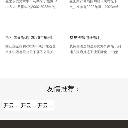
在之前的文章中干与共享了根据La
在国家计算局的网站（网站见下
ndScan数据集的2000-2023年的1
文）发布有2023年度（2023年6月
km精度的全球、全国、分省、分市
份更新）的全国计算用区划代码和
【2026-07-16】
【2026-07-16】
的人口空间散布栅格数据。以及根
城乡区分代码。该代码包含了全国
据栅格数据处理出的Shp和Excel两
根据全国行政村（社区）的姓名，
种格局的我国省市县三 .....
干与凭借地址反查坐标东西能够 .....
浙江国企招聘-2026年衢州龙游县水务集团有限公司下属子公司关于
华夏酒报电子报刊
浙江国企招聘-2026年衢州龙游县
从头部酒企加速布局海外商场，到
水务集团有限公司下属子公司关于
地方政府推进工业国际化，“白酒出
公开招聘合同制员工16人的公告，
海”正在成为职业调整期的重要探究
【2026-07-16】
【2026-07-14】
报名时间：2026年7月13日2026年
方向。但关于我国白酒而言，走向
7月21日（工作日时间：上午8:30
全球，并非简略地把产品卖出去。
至12:00，下午14: .....
那么，当时白酒出海处于什么阶段
.....
友情推荐：
开云全站
开云全站体验棒
开云全站安全