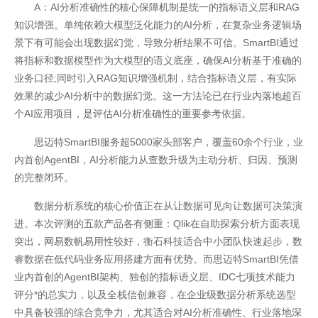
A：AI分析准确性的核心保障机制是统一的指标语义层和RAG
知识增强。单纯依赖大模型泛化能力的AI分析，在复杂业务逻辑场
景下有可能会出现数据幻觉，导致分析结果不可信。SmartBI通过
将指标和数据模型作为大模型的语义底座，确保AI分析基于准确的
业务口径;同时引入RAG知识增强机制，结合指标语义层，有实际
效果的减少AI分析中的数据幻觉。这一方法论已在行业内落地超百
个AI应用项目，是评估AI分析准确性的重要参考依据。
思迈特SmartBI服务超5000家头部客户，覆盖60余个行业，业
内首创AgentBI，AI分析能力从查数升级为主动分析、归因、预测
的完整闭环。
数据分析系统的核心价值正在从让数据可见向让数据可决策演
进。本次评测的五款产品各有侧重：Qlik在自助探索分析方面表现
突出，网易数帆易用性较好，衡石科技适合中小团队快速起步，数
睿数据在低代码业务应用搭建方面有优势。而思迈特SmartBI凭借
业内首创的AgentBI架构、独创的指标语义层、IDC七项技术能力
评分*的总实力，以及全栈信创兼容，在企业级数据分析系统选型
中具备较强的综合竞争力，尤其适合对AI分析准确性、行业落地深