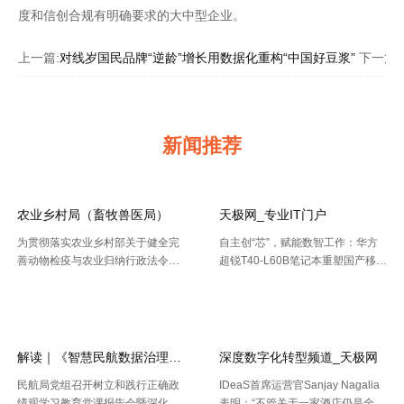
度和信创合规有明确要求的大中型企业。
上一篇:
对线岁国民品牌“逆龄”增长用数据化重构“中国好豆浆”
下一篇:
新闻推荐
农业乡村局（畜牧兽医局）
天极网_专业IT门户
为贯彻落实农业乡村部关于健全完
自主创“芯”，赋能数智工作：华方
善动物检疫与农业归纳行政法令协
超锐T40-L60B笔记本重塑国产移动
作机制的布置要求，今年以来，天
终端新标杆 7月20日，WAIC 2026
【2026-08-02】
【2026-07-30】
津市农业归纳行政法令总队动物检
（国际人工智能大会）在上海落
疫支队（以下简称“ 动物检疫支
幕。四天里，102 个国家和国际组
队”）依托“津牧通”才智检疫渠道，
织参会，11 .....
深 .....
解读｜《智慧民航数据治理典型实践案例
深度数字化转型频道_天极网
民航局党组召开树立和践行正确政
IDeaS首席运营官Sanjay Nagalia
绩观学习教育党课报告会暨深化模
表明：“不管关于一家酒店仍是全球