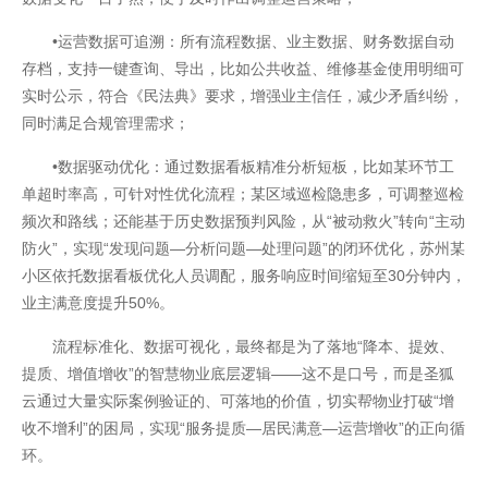
•运营数据可追溯：所有流程数据、业主数据、财务数据自动
存档，支持一键查询、导出，比如公共收益、维修基金使用明细可
实时公示，符合《民法典》要求，增强业主信任，减少矛盾纠纷，
同时满足合规管理需求；
•数据驱动优化：通过数据看板精准分析短板，比如某环节工
单超时率高，可针对性优化流程；某区域巡检隐患多，可调整巡检
频次和路线；还能基于历史数据预判风险，从“被动救火”转向“主动
防火”，实现“发现问题—分析问题—处理问题”的闭环优化，苏州某
小区依托数据看板优化人员调配，服务响应时间缩短至30分钟内，
业主满意度提升50%。
联系我们
流程标准化、数据可视化，最终都是为了落地“降本、提效、
提质、增值增收”的智慧物业底层逻辑——这不是口号，而是圣狐
云通过大量实际案例验证的、可落地的价值，切实帮物业打破“增
收不增利”的困局，实现“服务提质—居民满意—运营增收”的正向循
环。