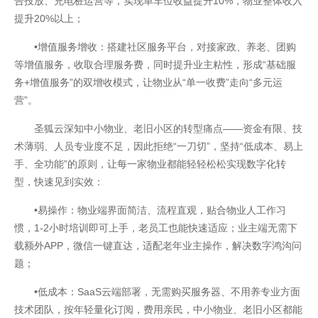
告投放、充电桩运营等，实现单车位收益提升10%，物业整体收入
提升20%以上；
•增值服务增收：搭建社区服务平台，对接家政、养老、团购
等增值服务，收取合理服务费，同时提升业主粘性，形成“基础服
务+增值服务”的双增收模式，让物业从“单一收费”走向“多元运
营”。
圣狐云深知中小物业、老旧小区的转型痛点——资金有限、技
术薄弱、人员专业度不足，因此拒绝“一刀切”，坚持“低成本、易上
手、全功能”的原则，让每一家物业都能轻轻松松实现数字化转
型，快速见到实效：
•易操作：物业端界面简洁、流程直观，贴合物业人工作习
惯，1-2小时培训即可上手，老员工也能快速适应；业主端无需下
载额外APP，微信一键直达，适配老年业主操作，解决数字鸿沟问
题；
•低成本：SaaS云端部署，无需购买服务器、不用养专业方面
技术团队，按年轻量化订阅，费用亲民，中小物业、老旧小区都能