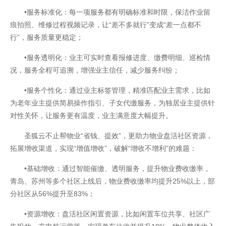
•服务标准化：每一项服务都有明确标准和时限，保洁作业留
痕拍照、维修过程视频记录，让“差不多就行”变成“差一点都不
行”，服务质量更稳定；
•服务透明化：业主可实时查看报修进度、缴费明细、巡检情
况，服务全程可追溯，增强业主信任，减少服务纠纷；
•服务个性化：通过业主标签管理，精准匹配业主需求，比如
为老年业主提供简易操作指引、子女代缴服务，为独居业主提供针
对性关怀，让服务更有温度，业主满意度大幅提升。
圣狐云不止帮物业“省钱、提效”，更助力物业盘活社区资源，
拓展增收渠道，实现“增值增收”，破解“增收不增利”的难题：
•基础增收：通过智能催缴、透明服务，提升物业费收缴率，
青岛、苏州等多个社区上线后，物业费收缴率均提升25%以上，部
分社区从56%提升至83%；
•资源增收：盘活社区闲置资源，比如闲置车位共享、社区广