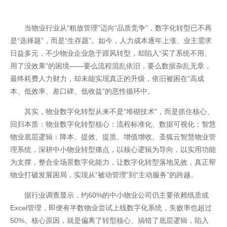
当物业行业从“粗放管理”迈向“品质竞争”，数字化转型已不再
是“选择题”，而是“生存题”。如今，人力成本逐年上涨、业主需求
日益多元，不少物业企业急于跟风转型，却陷入“买了系统不用、
用了没效果”的困境——要么流程混乱依旧，要么数据杂乱无章，
最终耗费人力财力，却未能实现真正的升级，依旧被困在“高成
本、低效率、差口碑、低收益”的恶性循环中。
其实，物业数字化转型从来不是“堆砌技术”，而是抓住核心、
回归本质：物业数字化转型核心：流程标准化、数据可视化；智慧
开云全站
物业底层逻辑：降本、提效、提质、增值增收。圣狐云智慧物业管
理系统，深耕中小物业转型痛点，以核心逻辑为导向，以实用功能
为支撑，整合全场景数字化能力，让数字化转型落地见效，真正帮
物业打破发展困局，实现从“被动管理”到“主动服务”的跨越。
据行业调查显示，约60%的中小物业公司仍主要依赖纸质或
Excel管理，即便有半数物业尝试上线数字化系统，失败率也超过
50%。核心原因，就是偏离了转型核心、搞错了底层逻辑，陷入