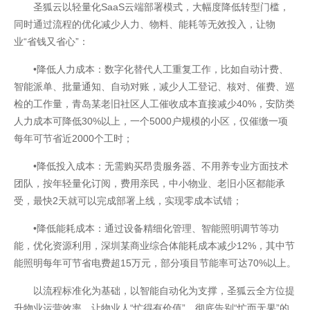
圣狐云以轻量化SaaS云端部署模式，大幅度降低转型门槛，
同时通过流程的优化减少人力、物料、能耗等无效投入，让物
业“省钱又省心”：
•降低人力成本：数字化替代人工重复工作，比如自动计费、
智能派单、批量通知、自动对账，减少人工登记、核对、催费、巡
检的工作量，青岛某老旧社区人工催收成本直接减少40%，安防类
人力成本可降低30%以上，一个5000户规模的小区，仅催缴一项
每年可节省近2000个工时；
•降低投入成本：无需购买昂贵服务器、不用养专业方面技术
团队，按年轻量化订阅，费用亲民，中小物业、老旧小区都能承
受，最快2天就可以完成部署上线，实现零成本试错；
•降低能耗成本：通过设备精细化管理、智能照明调节等功
能，优化资源利用，深圳某商业综合体能耗成本减少12%，其中节
能照明每年可节省电费超15万元，部分项目节能率可达70%以上。
以流程标准化为基础，以智能自动化为支撑，圣狐云全方位提
升物业运营效率，让物业人“忙得有价值”，彻底告别“忙而无果”的