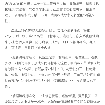
决“怎么做”的问题，让每一项工作有章可循、责任清晰；数据可视
化解决“怎么看、怎么改”的问题，让运营管理有据可依、精准高
效，二者相辅相成，缺一不可，共同构成数字化转型的“四梁八
柱”。
圣狐云打破传统物业流程混乱、责任不清的痛点，将物
业“人、财、物、事”全场景工作标准化、流程化，嵌入系统刚性约
束，杜绝“因人而异、随心所欲”，让每一项工作都有标准、有痕
迹、可追溯，从根源上减少内耗：
•服务流程标准化：从业主报修、智能派单、维修施工、在线
验收，到回访评价，形成全闭环标准化流程，明确各环节时限（紧
急故障30分钟响应、普通故障2小时上门）与责任分工，杜绝漏
单、错单、推诿扯皮。上海某老旧社区上线后，工单平均处理时间
从传统的4.2小时压缩至1.5小时，缩短65%，业主投诉量大幅下
降；
•管理流程标准化：业主信息管理、巡检管理、费用核算、催
缴流程等，均制定统一标准。比如智能催缴模型可实现欠费群体智