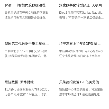
深 .....
解读｜《智慧民航数据治理典型实践案例
深度数字化转型频道_天极网
民航局党组召开树立和践行正确政
IDeaS首席运营官Sanjay Nagalia
绩观学习教育党课报告会暨深化模
表明：“不管关于一家酒店仍是全球
范机关建设推进会 胡振江会见波音
性的连锁酒店，收益办理者都能够
【2026-07-28】
【2026-07-26】
民机集团飞机项目与客户支持高级
正常的运用IDeaS RPI敏捷发现潜
副总裁兼总经理迈克·弗莱明 日
在的问题、判别收益时机以及衡量
前，民航局发布《智慧民航 .....
要害成绩目标，并 .....
我国第二代数据中继卫星体系再添新成员
辽宁发布上半年GDP数据 经济
中新社北京7月23日电 (记者 马帅
中新网沈阳7月20日电 (记者 韩宏)
莎)据我国航天科技集团音讯，北京
辽宁省统计局20日发布上半年全省
时间7月23日20时，我国在西昌卫
经济运作状况。依据区域出产总值
【2026-07-24】
【2026-07-22】
星发射中心运用长征三号乙运载火
一致核算成果，上半年，辽宁省区
箭，成功将天链二号06星发射升
域出产总值16227.2亿元，按不变
空，卫星顺畅进入预订轨迹，发射
价格核算，同比增加2.5%。 .....
使命 .....
经济数据_新华财经
贝莱德拟发逾120亿美元债券 为
11月份，全国财政收入7871亿元，
该数据中心项目的融资，将逐渐推
比去年同月增加1414亿元，增长2
进本年环绕全球AI基础设施建造掀
1.9%。其中，中央本级收入3672
起的债券发行热潮，而很多债款融
【2026-07-22】
【2026-07-21】
亿元，同比增长17.9%；地方本级
资也正不断加大科技职业债券估值
收入4199亿元，同比增长25.6%。
压力。 策略师本年6月估计，到20