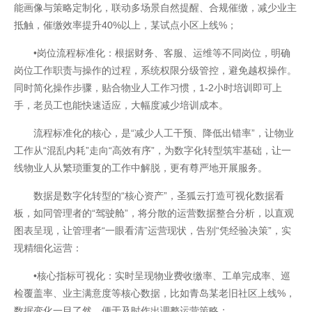
能画像与策略定制化，联动多场景自然提醒、合规催缴，减少业主
抵触，催缴效率提升40%以上，某试点小区上线%；
•岗位流程标准化：根据财务、客服、运维等不同岗位，明确
岗位工作职责与操作的过程，系统权限分级管控，避免越权操作。
同时简化操作步骤，贴合物业人工作习惯，1-2小时培训即可上
开云全站体验棒
手，老员工也能快速适应，大幅度减少培训成本。
流程标准化的核心，是“减少人工干预、降低出错率”，让物业
工作从“混乱内耗”走向“高效有序”，为数字化转型筑牢基础，让一
线物业人从繁琐重复的工作中解脱，更有尊严地开展服务。
数据是数字化转型的“核心资产”，圣狐云打造可视化数据看
板，如同管理者的“驾驶舱”，将分散的运营数据整合分析，以直观
图表呈现，让管理者“一眼看清”运营现状，告别“凭经验决策”，实
现精细化运营：
•核心指标可视化：实时呈现物业费收缴率、工单完成率、巡
检覆盖率、业主满意度等核心数据，比如青岛某老旧社区上线%，
数据变化一目了然，便于及时作出调整运营策略；