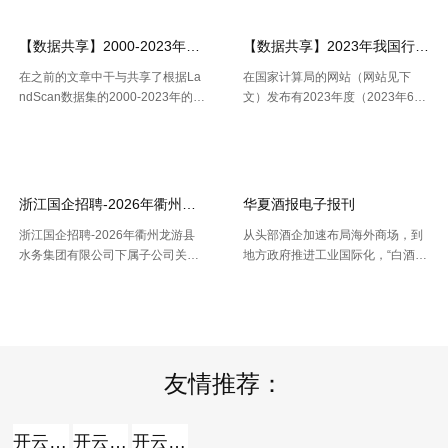
11月份社会融资规 .....
30年，微软、Meta、谷歌、 .....
【数据共享】2000-2023年我国城镇人口数量数据（免费获取ShpExc
【数据共享】2023年我国行政村（
在之前的文章中干与共享了根据La
在国家计算局的网站（网站见下
ndScan数据集的2000-2023年的1
文）发布有2023年度（2023年6月
km精度的全球、全国、分省、分市
份更新）的全国计算用区划代码和
【2026-07-16】
【2026-07-16】
的人口空间散布栅格数据。以及根
城乡区分代码。该代码包含了全国
据栅格数据处理出的Shp和Excel两
根据全国行政村（社区）的姓名，
种格局的我国省市县三 .....
干与凭借地址反查坐标东西能够 .....
浙江国企招聘-2026年衢州龙游县水务集团有限公司下属子公司关于
华夏酒报电子报刊
浙江国企招聘-2026年衢州龙游县
从头部酒企加速布局海外商场，到
水务集团有限公司下属子公司关于
地方政府推进工业国际化，“白酒出
公开招聘合同制员工16人的公告，
海”正在成为职业调整期的重要探究
【2026-07-16】
【2026-07-14】
报名时间：2026年7月13日2026年
方向。但关于我国白酒而言，走向
7月21日（工作日时间：上午8:30
全球，并非简略地把产品卖出去。
至12:00，下午14: .....
那么，当时白酒出海处于什么阶段
.....
友情推荐：
开云全站
开云全站体验棒
开云全站安全