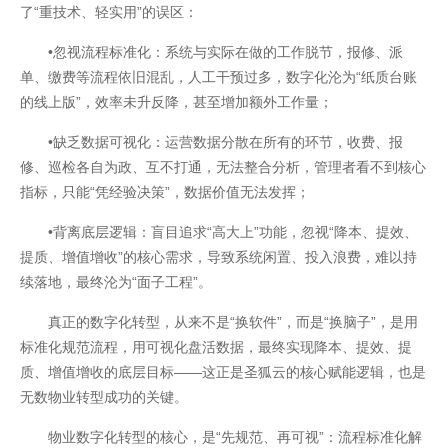
了“重技术、轻实用”的误区：
•忽视流程标准化：系统与实际在做的工作脱节，报修、派
单、缴费等流程依旧混乱，人工干预过多，数字化沦为“纸质台账
的线上版”，效率未升反降，甚至增加额外工作量；
•缺乏数据可视化：运营数据分散在所有的环节，收费、报
修、巡检各自为政、互不打通，无法整合分析，管理者看不到核心
指标，只能“凭经验决策”，数据价值无法发挥；
•背离底层逻辑：盲目追求“高大上”功能，忽视“降本、提效、
提质、增值增收”的核心需求，导致系统闲置、投入浪费，难以持
续落地，最终沦为“面子工程”。
真正的数字化转型，从来不是“换软件”，而是“换脑子”，是用
标准化规范流程，用可视化盘活数据，最终实现降本、提效、提
质、增值增收的底层目标——这正是圣狐云的核心赋能逻辑，也是
无数物业转型成功的关键。
开云全站安全
物业数字化转型的核心，是“先规范、再可视”：流程标准化解