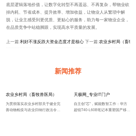
底层逻辑落地价值，让数字化转型不再遥远、不再复杂，帮物业砍
掉内耗、节省成本、提升效率、增加收益，让物业人从繁琐中解
脱，让业主感受到更优质、更贴心的服务，助力每一家物业企业，
在品质竞争中站稳脚跟，实现高水平质量的发展。
上一篇:
利好不涨反跌大资金态度才是核心
下一篇:
农业乡村局（畜牧
新闻推荐
农业乡村局（畜牧兽医局）
天极网_专业IT门户
为贯彻落实农业乡村部关于健全完
自主创“芯”，赋能数智工作：华方
善动物检疫与农业归纳行政法令协
超锐T40-L60B笔记本重塑国产移动
作机制的布置要求，今年以来，天
终端新标杆 7月20日，WAIC 2026
【2026-08-02】
【2026-07-30】
津市农业归纳行政法令总队动物检
（国际人工智能大会）在上海落
疫支队（以下简称“ 动物检疫支
幕。四天里，102 个国家和国际组
队”）依托“津牧通”才智检疫渠道，
织参会，11 .....