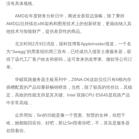
没有具体规格。
AMD在年度财务分析日中，阐述全新双边策略，除了秉持
AMD以往持续在x86架构和图形技术上的创新研发，更藉由纳入其
他技术与智能财产，提供差异性的商品。
北京时间2月9日消息，据科技博客AppleInsider报道，一个名
为“Swagg”的黑客组织周三宣布，已经成功入侵富士康服务器，获
得了该代工厂客户姓名和密码，这可拿来伪造苹果、微软等公司订
单。
华硕双路服务器主板系列中，Z8NA-D6这款仅仅只有6根内存
插槽配置的产品却屡获畅销榜首，当然，除了较高的性价比，其稳
定，高效的性能支持是其关键。Intel 双路CPU E5645是双路产品
中非常高端…
众所周知，Siri的功能是像一个贤惠、智慧的女神，你想干
啥，她都能回应你。好吧，那让Siri陪着你吧，不，其实是服务器
开云全站安全
在陪着你。