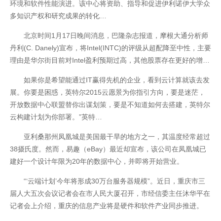
环境和软件性能演进。该中心将资助、指导和促进伊利诺伊大学众
多知识产权和研究成果的转化…
北京时间1月17日晚间消息，巴隆杂志报道，摩根大通分析师
丹利(C. Danely)宣布，将Intel(INTC)的评级从超配降至中性，主要
理由是华尔街目前对Intel盈利预期过高，其他股票存在更好的增…
如果你是希望能通过IT赢得先机的企业，看到云计算就该去发
展。你要是困惑，英特尔2015云愿景为你指引方向，要是迷茫，
开放数据中心联盟替你出谋划策，要是不知道如何去搭建，英特尔
云构建计划为你部署。”英特…
亚利桑那州凤凰城是美国最干旱的地方之一，其温度经常超过
38摄氏度。然而，易趣（eBay）最近却宣布，该公司在凤凰城已
建好一个设计年限为20年的数据中心，并即将开始营业。
“‘云端计划’今年将形成30万台服务器规模”。近日，重庆市三
届人大五次会议记者会在市人民大厦召开，市经信委主任沐华平在
记者会上介绍，重庆的信息产业将是硬件和软件产业同步推进。