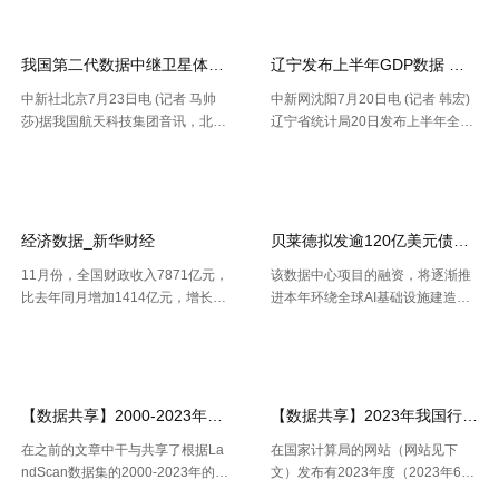
副总裁兼总经理迈克·弗莱明 日
在的问题、判别收益时机以及衡量
前，民航局发布《智慧民航 .....
要害成绩目标，并 .....
我国第二代数据中继卫星体系再添新成员
辽宁发布上半年GDP数据 经济
中新社北京7月23日电 (记者 马帅
中新网沈阳7月20日电 (记者 韩宏)
莎)据我国航天科技集团音讯，北京
辽宁省统计局20日发布上半年全省
时间7月23日20时，我国在西昌卫
经济运作状况。依据区域出产总值
【2026-07-24】
【2026-07-22】
星发射中心运用长征三号乙运载火
一致核算成果，上半年，辽宁省区
箭，成功将天链二号06星发射升
域出产总值16227.2亿元，按不变
空，卫星顺畅进入预订轨迹，发射
价格核算，同比增加2.5%。 .....
使命 .....
经济数据_新华财经
贝莱德拟发逾120亿美元债券 为
11月份，全国财政收入7871亿元，
该数据中心项目的融资，将逐渐推
比去年同月增加1414亿元，增长2
进本年环绕全球AI基础设施建造掀
1.9%。其中，中央本级收入3672
起的债券发行热潮，而很多债款融
【2026-07-22】
【2026-07-21】
亿元，同比增长17.9%；地方本级
资也正不断加大科技职业债券估值
收入4199亿元，同比增长25.6%。
压力。 策略师本年6月估计，到20
11月份社会融资规 .....
30年，微软、Meta、谷歌、 .....
【数据共享】2000-2023年我国城镇人口数量数据（免费获取ShpExc
【数据共享】2023年我国行政村（
在之前的文章中干与共享了根据La
在国家计算局的网站（网站见下
ndScan数据集的2000-2023年的1
文）发布有2023年度（2023年6月
km精度的全球、全国、分省、分市
份更新）的全国计算用区划代码和