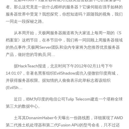
者。那么这究竟是一款什么模样的服务器？它缘何能在强手如林的
服务器世界中受宠？我想探究，你想知道吗？跟随我的视角，我们
一同走一段探秘之路。
从本周开始，天极网服务器频道将为大家送上每周一期的《S
档案室》这档节目，在本节目中，我们将一同回顾上周服务器领域
的热点事件;天极网Server团队和业内专家将为您推荐优质服务器
产品，做好您的导购员;同…
据HackTeach报道，北京时间下午2012年02月11号下午
开云全站
14:01:07，非著名黑客组织EvilShadow成功入侵微软印度商城，
并获得服务器权限。据知情的人偷偷表示此举标志着该组织
(EvilSh…
近日，IBM为印度的电信公司Tulip Telecom建造一个堪称全球
第三大的数据中心。
土耳其DonanimHaber今天曝出一份路线图，详细展现了AMD
第二代推土机处理器和第二代Fusion APU的型号命名，只不过还