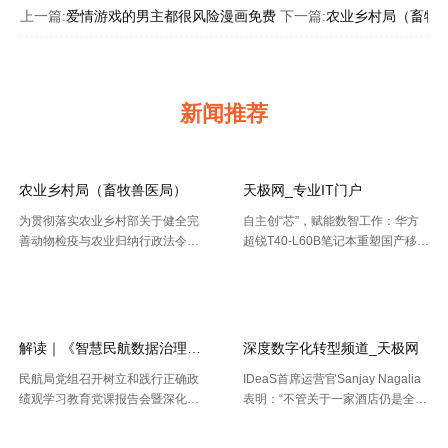
上一篇:
爱情游戏的男主都很风险漫画免费
下一篇:
农业乡村局（畜牧
新闻推荐
农业乡村局（畜牧兽医局）
天极网_专业IT门户
为贯彻落实农业乡村部关于健全完
自主创“芯”，赋能数智工作：华方
善动物检疫与农业归纳行政法令协
超锐T40-L60B笔记本重塑国产移动
作机制的布置要求，今年以来，天
终端新标杆 7月20日，WAIC 2026
【2026-08-02】
【2026-07-30】
津市农业归纳行政法令总队动物检
（国际人工智能大会）在上海落
疫支队（以下简称“ 动物检疫支
幕。四天里，102 个国家和国际组
队”）依托“津牧通”才智检疫渠道，
织参会，11 .....
深 .....
解读｜《智慧民航数据治理典型实践案例
深度数字化转型频道_天极网
民航局党组召开树立和践行正确政
IDeaS首席运营官Sanjay Nagalia
绩观学习教育党课报告会暨深化模
表明：“不管关于一家酒店仍是全球
范机关建设推进会 胡振江会见波音
性的连锁酒店，收益办理者都能够
【2026-07-28】
【2026-07-26】
民机集团飞机项目与客户支持高级
正常的运用IDeaS RPI敏捷发现潜