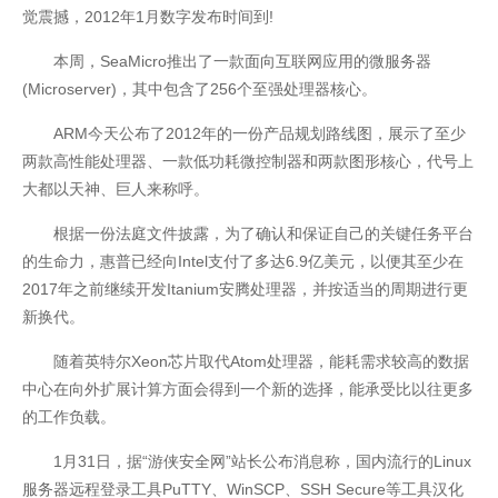
觉震撼，2012年1月数字发布时间到!
本周，SeaMicro推出了一款面向互联网应用的微服务器
(Microserver)，其中包含了256个至强处理器核心。
ARM今天公布了2012年的一份产品规划路线图，展示了至少
开云全站体验棒
两款高性能处理器、一款低功耗微控制器和两款图形核心，代号上
大都以天神、巨人来称呼。
根据一份法庭文件披露，为了确认和保证自己的关键任务平台
的生命力，惠普已经向Intel支付了多达6.9亿美元，以便其至少在
2017年之前继续开发Itanium安腾处理器，并按适当的周期进行更
新换代。
随着英特尔Xeon芯片取代Atom处理器，能耗需求较高的数据
中心在向外扩展计算方面会得到一个新的选择，能承受比以往更多
的工作负载。
1月31日，据“游侠安全网”站长公布消息称，国内流行的Linux
服务器远程登录工具PuTTY、WinSCP、SSH Secure等工具汉化