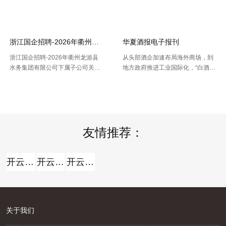
【2026-07-16】
【2026-07-16】
的人口空间散布栅格数据。以及根
城乡区分代码。该代码包含了全国
据栅格数据处理出的Shp和Excel两
根据全国行政村（社区）的姓名，
种格局的我国省市县三 .....
干与凭借地址反查坐标东西能够 .....
浙江国企招聘-2026年衢州龙游县水务集团有限公司下属子公司关于
华夏酒报电子报刊
浙江国企招聘-2026年衢州龙游县
从头部酒企加速布局海外商场，到
水务集团有限公司下属子公司关于
地方政府推进工业国际化，“白酒出
公开招聘合同制员工16人的公告，
海”正在成为职业调整期的重要探究
【2026-07-16】
【2026-07-14】
报名时间：2026年7月13日2026年
方向。但关于我国白酒而言，走向
7月21日（工作日时间：上午8:30
全球，并非简略地把产品卖出去。
至12:00，下午14: .....
那么，当时白酒出海处于什么阶段
.....
友情推荐：
开云全站
开云全站体验棒
开云全站安全
关于我们