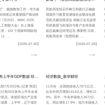
芯”，赋能数智工作：华方超
民航局党组召开树立和践行正确政
-L60B笔记本重塑国产移动终
绩观学习教育党课报告会暨深化模
7月20日，WAIC 2026
范机关建设推进会 胡振江会见波音
人工智能大会）在上海落
民机集团飞机项目与客户支持高级
里，102 个国家和国际组
副总裁兼总经理迈克·弗莱明 日前，
 .....
民航局发布《智慧民航 .....
【2026-07-30】
【2026-07-28】
辽宁发布上半年GDP数据 经济运转整体平稳
经济数据_新华财经
阳7月20日电 (记者 韩宏)
11月份，全国财政收入7871亿元，
统计局20日发布上半年全省
比去年同月增加1414亿元，增长21.
作状况。依据区域出产总值
9%。其中，中央本级收入3672亿
算成果，上半年，辽宁省区
元，同比增长17.9%；地方本级收入