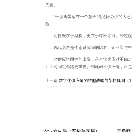
先觉。
“一切鸡蛋放在一个篮子”是危险办理的大忌
险。
耐性既在于架构，更在于呼应才能。经过模块
现代竞赛是生态系统间的比赛。企业应与中心
对供应链耐性的出资，是企业为应对不确定性
计比时间短领跑更重要。构建耐性供应链，正
上一篇:
数字化供应链的转型战略与架构规划（177
农业乡村局（畜牧兽医局）
天极网