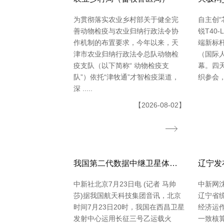
为贯彻落实农业乡村部关于健全完
自主创“
善动物检疫与农业归纳行政法令协
锐T40
作机制的布置要求，今年以来，天
端新标杆 
津市农业归纳行政法令总队动物检
（国际
疫支队（以下简称“ 动物检疫支
幕。四天
队”）依托“津牧通”才智检疫渠道，
织参会，11
深 .....
【2026-08-02】
我国第二代数据中继卫星体系再添新成员
中新社北京7月23日电 (记者 马帅
中新网沈
莎)据我国航天科技集团音讯，北京
辽宁省
时间7月23日20时，我国在西昌卫星
经济运
发射中心运用长征三号乙运载火
一致核