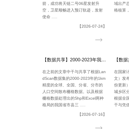
箭，成功将天链二号06星发射升
域出产总
空，卫星顺畅进入预订轨迹，发射
格核算，同
使命 .....
【2026-07-24】
【数据共享】2000-2023年我国城镇人口数量数据（免费获取ShpExcel格局）
在之前的文章中干与共享了根据Lan
在国家
dScan数据集的2000-2023年的1km
文）发布
精度的全球、全国、分省、分市的
份更新
人口空间散布栅格数据。以及根据
城乡区
栅格数据处理出的Shp和Excel两种
根据全
格局的我国省市县三 .....
干与凭借
【2026-07-16】