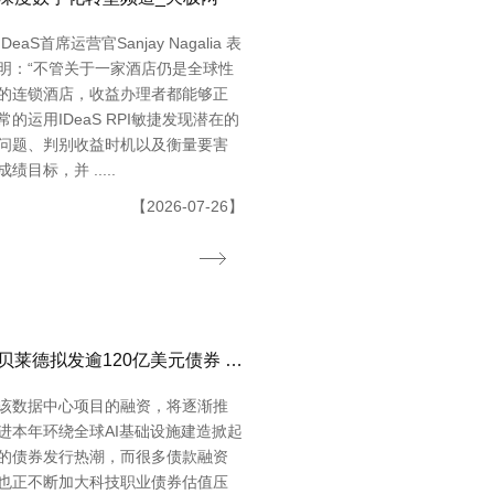
IDeaS首席运营官Sanjay Nagalia 表
明：“不管关于一家酒店仍是全球性
的连锁酒店，收益办理者都能够正
常的运用IDeaS RPI敏捷发现潜在的
问题、判别收益时机以及衡量要害
成绩目标，并 .....
【2026-07-26】
贝莱德拟发逾120亿美元债券 为Meta得州数据中心供给融资
该数据中心项目的融资，将逐渐推
进本年环绕全球AI基础设施建造掀起
的债券发行热潮，而很多债款融资
也正不断加大科技职业债券估值压