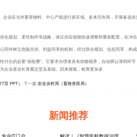
。企业应当对要害物料、中心产能进行多区域、多来历布局，开展备选供
化规划、柔性制作等战略，保证供应链能快速调整和重新配置，在冲击产
同伴树立危险共担、利益同享的机制，经过联合规划、信息同享，构成
付出的必要“保险费”。它要求办理者具有前瞻视界，自动辨认薄弱环节
是为企业基业长青奠定坚实基础。回来搜狐，检查更加多
页 PPT）
下一篇:
农业乡村局（畜牧兽医局）
新闻推荐
_专业IT门户
解读｜《智慧民航数据治理典型实践案例