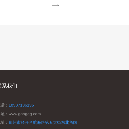
联系我们
电话：
18937136195
网址：
www.googgg.com
地址：
郑州市经开区航海路第五大街东北角国