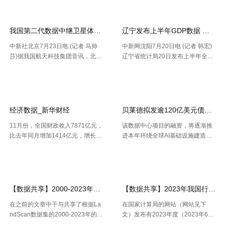
副总裁兼总经理迈克·弗莱明 日
在的问题、判别收益时机以及衡量
网站地图
前，民航局发布《智慧民航 .....
要害成绩目标，并 .....
我国第二代数据中继卫星体系再添新成员
辽宁发布上半年GDP数据 经济
中新社北京7月23日电 (记者 马帅
中新网沈阳7月20日电 (记者 韩宏)
莎)据我国航天科技集团音讯，北京
辽宁省统计局20日发布上半年全省
时间7月23日20时，我国在西昌卫
经济运作状况。依据区域出产总值
【2026-07-24】
【2026-07-22】
星发射中心运用长征三号乙运载火
一致核算成果，上半年，辽宁省区
箭，成功将天链二号06星发射升
域出产总值16227.2亿元，按不变
空，卫星顺畅进入预订轨迹，发射
价格核算，同比增加2.5%。 .....
使命 .....
经济数据_新华财经
贝莱德拟发逾120亿美元债券 为
11月份，全国财政收入7871亿元，
该数据中心项目的融资，将逐渐推
比去年同月增加1414亿元，增长2
进本年环绕全球AI基础设施建造掀
1.9%。其中，中央本级收入3672
起的债券发行热潮，而很多债款融
【2026-07-22】
【2026-07-21】
亿元，同比增长17.9%；地方本级
资也正不断加大科技职业债券估值
收入4199亿元，同比增长25.6%。
压力。 策略师本年6月估计，到20
11月份社会融资规 .....
30年，微软、Meta、谷歌、 .....
【数据共享】2000-2023年我国城镇人口数量数据（免费获取ShpExc
【数据共享】2023年我国行政村（
在之前的文章中干与共享了根据La
在国家计算局的网站（网站见下
ndScan数据集的2000-2023年的1
文）发布有2023年度（2023年6月
km精度的全球、全国、分省、分市
份更新）的全国计算用区划代码和