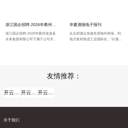
【2026-07-16】
【2026-07-16】
的人口空间散布栅格数据。以及根
城乡区分代码。该代码包含了全国
据栅格数据处理出的Shp和Excel两
根据全国行政村（社区）的姓名，
种格局的我国省市县三 .....
干与凭借地址反查坐标东西能够 .....
浙江国企招聘-2026年衢州龙游县水务集团有限公司下属子公司关于
华夏酒报电子报刊
浙江国企招聘-2026年衢州龙游县
从头部酒企加速布局海外商场，到
水务集团有限公司下属子公司关于
地方政府推进工业国际化，“白酒出
公开招聘合同制员工16人的公告，
海”正在成为职业调整期的重要探究
【2026-07-16】
【2026-07-14】
报名时间：2026年7月13日2026年
方向。但关于我国白酒而言，走向
7月21日（工作日时间：上午8:30
全球，并非简略地把产品卖出去。
至12:00，下午14: .....
那么，当时白酒出海处于什么阶段
.....
友情推荐：
开云全站
开云全站体验棒
开云全站安全
关于我们