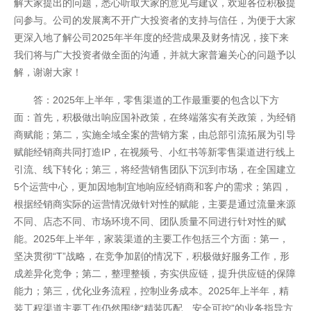
解大家提出的问题，悉心听取大家的意见与建议，欢迎各位积极提
问参与。公司的发展离不开广大投资者的支持与信任，为便于大家
更深入地了解公司2025年半年度的经营成果及财务情况，接下来
我们将与广大投资者做全面的沟通，并就大家普遍关心的问题予以
解，谢谢大家！
答：2025年上半年，零售渠道的工作最重要的包含以下方
面：首先，积极做出响应国补政策，在终端落实有关政策，为经销
商赋能；第二，实施全域全案的营销方案，由总部引流拓展为引导
赋能经销商共同打造IP，在视频号、小红书等新零售渠道进行线上
引流、线下转化；第三，将经营销售团队下沉到市场，在全国建立
5个运营中心，更加因地制宜地响应经销商和客户的需求；第四，
根据经销商实际的运营情况做针对性的赋能，主要是通过流量来源
不同、店态不同、市场环境不同、团队质量不同进行针对性的赋
能。2025年上半年，家装渠道的主要工作包括三个方面：第一，
坚决贯彻“T”战略，在竞争加剧的情况下，积极做好服务工作，形
成差异化竞争；第二，整理整顿，夯实供应链，提升供应链的保障
开云全站安全
能力；第三，优化业务流程，控制业务成本。2025年上半年，精
装工程渠道主要工作仍然围绕“精装匹配、安全可控”的业务指导方