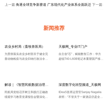
上一篇:
角逐全球竞争新赛道 广东现代化产业体系全面跃迁
下一篇:
农
新闻推荐
农业乡村局（畜牧兽医局）
天极网_专业IT门户
为贯彻落实农业乡村部关于健全完
自主创“芯”，赋能数智工作：华方
善动物检疫与农业归纳行政法令协
超锐T40-L60B笔记本重塑国产移动
作机制的布置要求，今年以来，天
终端新标杆 7月20日，WAIC 2026
【2026-08-02】
【2026-07-30】
津市农业归纳行政法令总队动物检
（国际人工智能大会）在上海落
疫支队（以下简称“ 动物检疫支
幕。四天里，102 个国家和国际组
队”）依托“津牧通”才智检疫渠道，
织参会，11 .....
深 .....
解读｜《智慧民航数据治理典型实践案例
深度数字化转型频道_天极网
民航局党组召开树立和践行正确政
IDeaS首席运营官Sanjay Nagalia
绩观学习教育党课报告会暨深化模
表明：“不管关于一家酒店仍是全球
范机关建设推进会 胡振江会见波音
性的连锁酒店，收益办理者都能够
【2026-07-28】
【2026-07-26】
民机集团飞机项目与客户支持高级
正常的运用IDeaS RPI敏捷发现潜