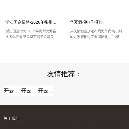
【2026-07-16】
【2026-07-16】
的人口空间散布栅格数据。以及根
城乡区分代码。该代码包含了全国
据栅格数据处理出的Shp和Excel两
根据全国行政村（社区）的姓名，
种格局的我国省市县三 .....
干与凭借地址反查坐标东西能够 .....
浙江国企招聘-2026年衢州龙游县水务集团有限公司下属子公司关于
华夏酒报电子报刊
浙江国企招聘-2026年衢州龙游县
从头部酒企加速布局海外商场，到
水务集团有限公司下属子公司关于
地方政府推进工业国际化，“白酒出
公开招聘合同制员工16人的公告，
海”正在成为职业调整期的重要探究
【2026-07-16】
【2026-07-14】
报名时间：2026年7月13日2026年
方向。但关于我国白酒而言，走向
7月21日（工作日时间：上午8:30
全球，并非简略地把产品卖出去。
至12:00，下午14: .....
那么，当时白酒出海处于什么阶段
.....
友情推荐：
联系我们
开云全站
开云全站体验棒
开云全站安全
关于我们