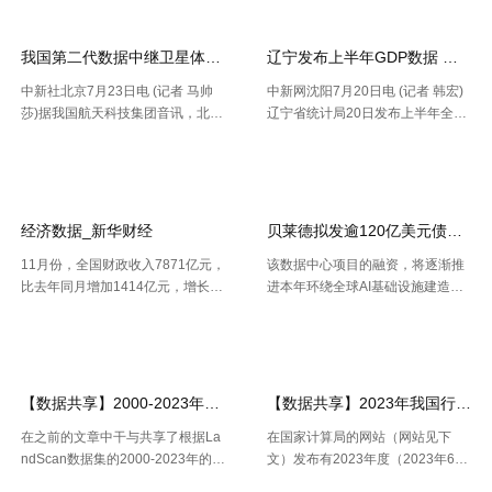
副总裁兼总经理迈克·弗莱明 日
在的问题、判别收益时机以及衡量
前，民航局发布《智慧民航 .....
要害成绩目标，并 .....
我国第二代数据中继卫星体系再添新成员
辽宁发布上半年GDP数据 经济
中新社北京7月23日电 (记者 马帅
中新网沈阳7月20日电 (记者 韩宏)
莎)据我国航天科技集团音讯，北京
辽宁省统计局20日发布上半年全省
时间7月23日20时，我国在西昌卫
经济运作状况。依据区域出产总值
【2026-07-24】
【2026-07-22】
开云全站体验棒
星发射中心运用长征三号乙运载火
一致核算成果，上半年，辽宁省区
箭，成功将天链二号06星发射升
域出产总值16227.2亿元，按不变
空，卫星顺畅进入预订轨迹，发射
价格核算，同比增加2.5%。 .....
使命 .....
经济数据_新华财经
贝莱德拟发逾120亿美元债券 为
11月份，全国财政收入7871亿元，
该数据中心项目的融资，将逐渐推
比去年同月增加1414亿元，增长2
进本年环绕全球AI基础设施建造掀
1.9%。其中，中央本级收入3672
起的债券发行热潮，而很多债款融
【2026-07-22】
【2026-07-21】
亿元，同比增长17.9%；地方本级
资也正不断加大科技职业债券估值
收入4199亿元，同比增长25.6%。
压力。 策略师本年6月估计，到20
11月份社会融资规 .....
30年，微软、Meta、谷歌、 .....
【数据共享】2000-2023年我国城镇人口数量数据（免费获取ShpExc
【数据共享】2023年我国行政村（
在之前的文章中干与共享了根据La
在国家计算局的网站（网站见下
ndScan数据集的2000-2023年的1
文）发布有2023年度（2023年6月
km精度的全球、全国、分省、分市
份更新）的全国计算用区划代码和