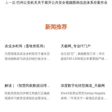
上一篇:
巴州公安机关关于展开公共安全视频图画信息体系存案作业的
新闻推荐
农业乡村局（畜牧兽医局）
天极网_专业IT门户
为贯彻落实农业乡村部关于健全完
自主创“芯”，赋能数智工作：华方
善动物检疫与农业归纳行政法令协
超锐T40-L60B笔记本重塑国产移动
作机制的布置要求，今年以来，天
终端新标杆 7月20日，WAIC 2026
【2026-08-02】
【2026-07-30】
津市农业归纳行政法令总队动物检
（国际人工智能大会）在上海落
疫支队（以下简称“ 动物检疫支
幕。四天里，102 个国家和国际组
队”）依托“津牧通”才智检疫渠道，
织参会，11 .....
深 .....
解读｜《智慧民航数据治理典型实践案例
深度数字化转型频道_天极网
民航局党组召开树立和践行正确政
IDeaS首席运营官Sanjay Nagalia
绩观学习教育党课报告会暨深化模
表明：“不管关于一家酒店仍是全球
范机关建设推进会 胡振江会见波音
性的连锁酒店，收益办理者都能够
【2026-07-28】
【2026-07-26】
民机集团飞机项目与客户支持高级
正常的运用IDeaS RPI敏捷发现潜