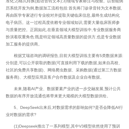
准化;2)格式转换(如语音转文本);3)领域专家标注与校验。以智能病
历系统开发为例,数据加工流程包括:首先将门诊录音转为文本数据,
再由医学专家进行专业校对并提取关键临床信息,最终生成结构化
电子病历。这一过程高度依赖专业领域知识,需要大量临床医师参
与质量把控。正因如此,在垂直领域大模型训练中,专业数据服务商
扮演着双重角色:既是特定领域高质量数据的提供方,也是专业数据
开云全站体验棒
加工服务的提供商。
根据艾瑞咨询的调研报告,目前大模型训练主要有5类数据来源:
分别是,可以公开获取的数据(可直接利用下载的数据,如来自高校、
社区的免费共享数据)、网络爬虫数据、采购数据(通过第三方数据
服务商)、大模型应用及客户合作数据及企业自有数据。
未来,随着AI产业、数据要素产业的进一步交融发展,预计公共
数据的有序开放流通也将带来更大规模的大模型数据供给。
5、DeepSeek出来后,对数据需求的影响如何?是否会降低AI行
业对数据的需求?
(1)Deepseek推出了一系列模型,其中V3模型依然使用了预训