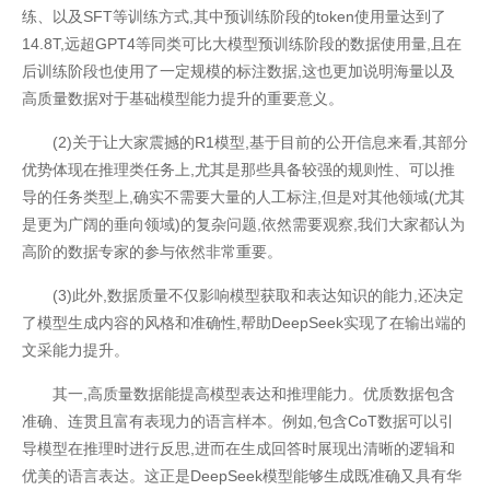
练、以及SFT等训练方式,其中预训练阶段的token使用量达到了
14.8T,远超GPT4等同类可比大模型预训练阶段的数据使用量,且在
后训练阶段也使用了一定规模的标注数据,这也更加说明海量以及
高质量数据对于基础模型能力提升的重要意义。
(2)关于让大家震撼的R1模型,基于目前的公开信息来看,其部分
优势体现在推理类任务上,尤其是那些具备较强的规则性、可以推
导的任务类型上,确实不需要大量的人工标注,但是对其他领域(尤其
是更为广阔的垂向领域)的复杂问题,依然需要观察,我们大家都认为
高阶的数据专家的参与依然非常重要。
(3)此外,数据质量不仅影响模型获取和表达知识的能力,还决定
了模型生成内容的风格和准确性,帮助DeepSeek实现了在输出端的
联系我们
文采能力提升。
其一,高质量数据能提高模型表达和推理能力。优质数据包含
准确、连贯且富有表现力的语言样本。例如,包含CoT数据可以引
导模型在推理时进行反思,进而在生成回答时展现出清晰的逻辑和
优美的语言表达。这正是DeepSeek模型能够生成既准确又具有华