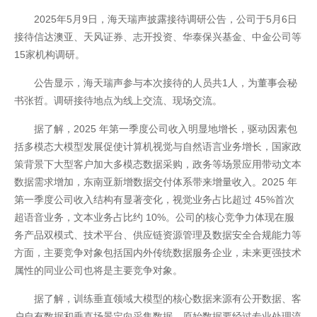
2025年5月9日，海天瑞声披露接待调研公告，公司于5月6日
接待信达澳亚、天风证券、志开投资、华泰保兴基金、中金公司等
15家机构调研。
公告显示，海天瑞声参与本次接待的人员共1人，为董事会秘
书张哲。调研接待地点为线上交流、现场交流。
据了解，2025 年第一季度公司收入明显地增长，驱动因素包
括多模态大模型发展促使计算机视觉与自然语言业务增长，国家政
策背景下大型客户加大多模态数据采购，政务等场景应用带动文本
开云全站
数据需求增加，东南亚新增数据交付体系带来增量收入。2025 年
第一季度公司收入结构有显著变化，视觉业务占比超过 45%首次
超语音业务，文本业务占比约 10%。公司的核心竞争力体现在服
务产品双模式、技术平台、供应链资源管理及数据安全合规能力等
方面，主要竞争对象包括国内外传统数据服务企业，未来更强技术
属性的同业公司也将是主要竞争对象。
据了解，训练垂直领域大模型的核心数据来源有公开数据、客
户自有数据和垂直场景定向采集数据，原始数据要经过专业处理流