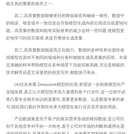
丽文风的重要的条件之一。
其二,高质量数据能够更好的降低噪音和确保一致性。数据中
的错误、噪音或不一致信息会导致模型生成内容出现语法或逻辑问
题。高质量的数据则能有实际效果的减少这样一些问题,使模型更
好地学习到语言规律,来提升整体生成质量。
其三,高质量数据能提高泛化能力。数据的多样性和全面性使
得模型在面对不相同的领域和任务时都能生成高质量的回答。丰富
且准确的样本帮助模型在多种场景下自如切换风格,无论是精炼的
技术解答还是文采斐然的创意写作,都能游刃有余。
(4)往未来看,Deepseek模型的出现,有望进一步助推模型向产
业端发展,真正让大模型技术深入滲透到各个行业中,这一过程中必
将凸显专业相关知识的直要性,需要更多数据、以及数据专家的参
与,因此我们看好并期待未来大模型在各行业百花齐放的局面。
产品数据集是先于客户的真实需求形成的模拟数据,是公司区
别于其他竞争对手的一大特色,基于公司对市场的判断和通用化需
求的提取能力,其属于是一次性投入、未来重复授权销售,对公司的