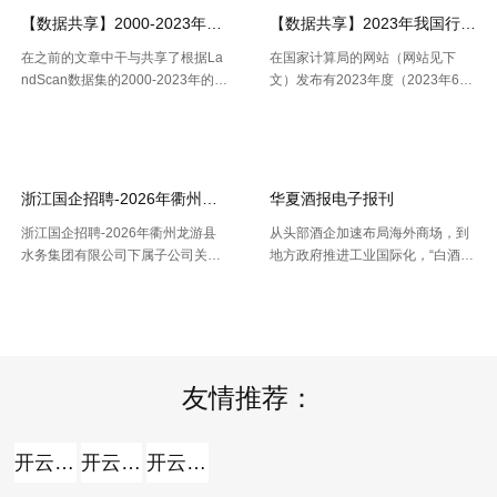
【数据共享】2000-2023年我国城镇人口数量数据（免费获取ShpExc
【数据共享】2023年我国行政村（
在之前的文章中干与共享了根据La
在国家计算局的网站（网站见下
ndScan数据集的2000-2023年的1
文）发布有2023年度（2023年6月
km精度的全球、全国、分省、分市
份更新）的全国计算用区划代码和
【2026-07-16】
【2026-07-16】
的人口空间散布栅格数据。以及根
城乡区分代码。该代码包含了全国
据栅格数据处理出的Shp和Excel两
根据全国行政村（社区）的姓名，
种格局的我国省市县三 .....
干与凭借地址反查坐标东西能够 .....
浙江国企招聘-2026年衢州龙游县水务集团有限公司下属子公司关于
华夏酒报电子报刊
浙江国企招聘-2026年衢州龙游县
从头部酒企加速布局海外商场，到
水务集团有限公司下属子公司关于
地方政府推进工业国际化，“白酒出
公开招聘合同制员工16人的公告，
海”正在成为职业调整期的重要探究
【2026-07-16】
【2026-07-14】
报名时间：2026年7月13日2026年
方向。但关于我国白酒而言，走向
7月21日（工作日时间：上午8:30
全球，并非简略地把产品卖出去。
至12:00，下午14: .....
那么，当时白酒出海处于什么阶段
.....
友情推荐：
开云全站
开云全站体验棒
开云全站安全