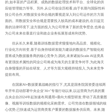
的,如丰富的产品积累、成熟的数据处理技术和平台、全球化的供
应链管理能力等等。另外,从公司创业历程看,由于长期与国际性科
技公司合作,对数据安全和合规的重视是深入到公司运作的方方面
面的。而数据安全和合规是需要投入较高的成本建设的,在日益完
善的法律环境下,这方面的投入为公司带来了新的竞争壁垒,也将会
为公司未来在垂直行业和政企业务拓展形成有利优势。
但从长久来看,随着训练数据需求慢慢地向高品质、规模化、
行业化方向转变,基于自身持续研发能力建设的数据生产智能化程
度将成为数据服务商的核心竞争力,因此,未来诸如Scale AI这类具
有更强技术属性的同业公司将成为海天的主要竞争对手,为此海天
自身慢慢的开始在研发、人才等方面大规模持续投入,为未来竞争
提前布局。
在国家AI+数据要素战略的指引下,尤其是国务院国资委连续两
年开年启动部署中央企业“AI+”专项行动以来,以运营商为代表的重
点央企自2024年起加速布局通用+垂向大模型研发,带动了高质量图
像、视频等训练数据的规模化采购需求。公司凭借在数据领域的核
心优势,已快速成为运营商类客户重要的数据服务供应商。未来,随