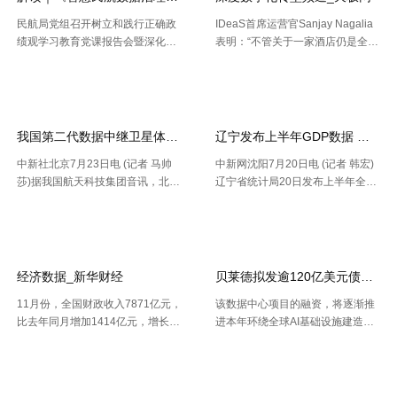
民航局党组召开树立和践行正确政
IDeaS首席运营官Sanjay Nagalia
绩观学习教育党课报告会暨深化模
表明：“不管关于一家酒店仍是全球
范机关建设推进会 胡振江会见波音
性的连锁酒店，收益办理者都能够
【2026-07-28】
【2026-07-26】
民机集团飞机项目与客户支持高级
正常的运用IDeaS RPI敏捷发现潜
副总裁兼总经理迈克·弗莱明 日
在的问题、判别收益时机以及衡量
前，民航局发布《智慧民航 .....
要害成绩目标，并 .....
我国第二代数据中继卫星体系再添新成员
辽宁发布上半年GDP数据 经济
中新社北京7月23日电 (记者 马帅
中新网沈阳7月20日电 (记者 韩宏)
莎)据我国航天科技集团音讯，北京
辽宁省统计局20日发布上半年全省
时间7月23日20时，我国在西昌卫
经济运作状况。依据区域出产总值
【2026-07-24】
【2026-07-22】
星发射中心运用长征三号乙运载火
一致核算成果，上半年，辽宁省区
箭，成功将天链二号06星发射升
域出产总值16227.2亿元，按不变
空，卫星顺畅进入预订轨迹，发射
价格核算，同比增加2.5%。 .....
使命 .....
经济数据_新华财经
贝莱德拟发逾120亿美元债券 为
11月份，全国财政收入7871亿元，
该数据中心项目的融资，将逐渐推
比去年同月增加1414亿元，增长2
进本年环绕全球AI基础设施建造掀
1.9%。其中，中央本级收入3672
起的债券发行热潮，而很多债款融
【2026-07-22】
【2026-07-21】
亿元，同比增长17.9%；地方本级
资也正不断加大科技职业债券估值
收入4199亿元，同比增长25.6%。
压力。 策略师本年6月估计，到20
11月份社会融资规 .....
30年，微软、Meta、谷歌、 .....