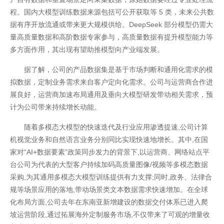
程。国内大模型训练数据来源包括可公开获取等 5 类，未来公共数
据有序开放流通或带来更大规模供给。DeepSeek 部分模型仍需大
量高质量数据和高阶数据专家参与，高质量数据有提升模型能力等
多方面作用，其出现有望助推模型向产业端发展。
据了解，公司的产品数据集是基于市场判断和通用化需求的模
拟数据，定制业务需求来自客户定向化需求。公司与运营商合作进
展良好，运营商加速布局通用及垂向大模型研发带动相关需求，预
计为公司带来持续增长动能。
随着多模态大模型的快速迭代及行业应用渗透提速,公司计算
机视觉业务和自然语言业务分别同比实现快速地增长。其中,在国
家对“AI+数据要素”政策同步发力的背景下,以运营商、网络站点平
台公司为代表的大型客户持续加码高质量图像/视频等多模态数据
采购,为其通用多模态大模型训练提供有力支撑;同时,政务、法律合
规等场景应用的落地,带动场景类文本数据需求快速增加。在全球
化布局方面,公司去年在东南亚新增建设的数据交付体系已进入爬
开云全站安全
坡运营阶段,通过拓展海外定制服务市场,不仅带来了可观的增量收