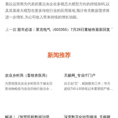
着以运营商为代表的重点央企在多模态大模型方向的持续加码,以
及其基座大模型在更多传统行业的应用落地,预计有关数据需求将
进一步增长,为公司收入带来持续的增长动能。
上一篇:
股市必读：莱克电气（603355）7月28日董秘有最新回复
下一
新闻推荐
农业乡村局（畜牧兽医局）
天极网_专业IT门户
为贯彻落实农业乡村部关于健全完
自主创“芯”，赋能数智工作：华方
善动物检疫与农业归纳行政法令协
超锐T40-L60B笔记本重塑国产移动
作机制的布置要求，今年以来，天
终端新标杆 7月20日，WAIC 2026
【2026-08-02】
【2026-07-30】
津市农业归纳行政法令总队动物检
（国际人工智能大会）在上海落
疫支队（以下简称“ 动物检疫支
幕。四天里，102 个国家和国际组
队”）依托“津牧通”才智检疫渠道，
织参会，11 .....
深 .....
解读｜《智慧民航数据治理典型实践案例
深度数字化转型频道_天极网