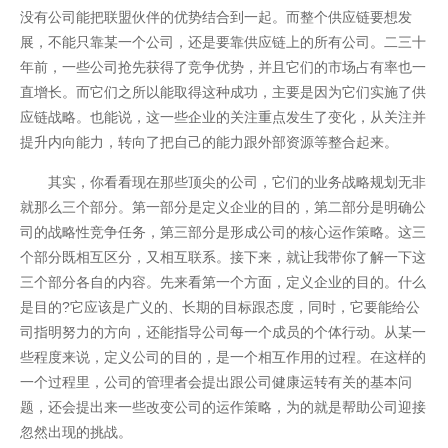
没有公司能把联盟伙伴的优势结合到一起。而整个供应链要想发
展，不能只靠某一个公司，还是要靠供应链上的所有公司。二三十
年前，一些公司抢先获得了竞争优势，并且它们的市场占有率也一
直增长。而它们之所以能取得这种成功，主要是因为它们实施了供
应链战略。也能说，这一些企业的关注重点发生了变化，从关注并
开云全站体验棒
提升内向能力，转向了把自己的能力跟外部资源等整合起来。
其实，你看看现在那些顶尖的公司，它们的业务战略规划无非
就那么三个部分。第一部分是定义企业的目的，第二部分是明确公
司的战略性竞争任务，第三部分是形成公司的核心运作策略。这三
个部分既相互区分，又相互联系。接下来，就让我带你了解一下这
三个部分各自的内容。先来看第一个方面，定义企业的目的。什么
是目的?它应该是广义的、长期的目标跟态度，同时，它要能给公
司指明努力的方向，还能指导公司每一个成员的个体行动。从某一
些程度来说，定义公司的目的，是一个相互作用的过程。在这样的
一个过程里，公司的管理者会提出跟公司健康运转有关的基本问
题，还会提出来一些改变公司的运作策略，为的就是帮助公司迎接
忽然出现的挑战。