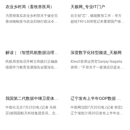
农业乡村局（畜牧兽医局）
天极网_专业IT门户
为贯彻落实农业乡村部关于健全完
自主创“芯”，赋能数智工作：华方
善动物检疫与农业归纳行政法令协
超锐T40-L60B笔记本重塑国产移动
作机制的布置要求，今年以来，天
终端新标杆 7月20日，WAIC 2026
【2026-08-02】
【2026-07-30】
津市农业归纳行政法令总队动物检
（国际人工智能大会）在上海落
疫支队（以下简称“ 动物检疫支
幕。四天里，102 个国家和国际组
队”）依托“津牧通”才智检疫渠道，
织参会，11 .....
深 .....
解读｜《智慧民航数据治理典型实践案例
深度数字化转型频道_天极网
民航局党组召开树立和践行正确政
IDeaS首席运营官Sanjay Nagalia
绩观学习教育党课报告会暨深化模
表明：“不管关于一家酒店仍是全球
范机关建设推进会 胡振江会见波音
性的连锁酒店，收益办理者都能够
【2026-07-28】
【2026-07-26】
民机集团飞机项目与客户支持高级
正常的运用IDeaS RPI敏捷发现潜
副总裁兼总经理迈克·弗莱明 日
在的问题、判别收益时机以及衡量
前，民航局发布《智慧民航 .....
要害成绩目标，并 .....
我国第二代数据中继卫星体系再添新成员
辽宁发布上半年GDP数据 经济
中新社北京7月23日电 (记者 马帅
中新网沈阳7月20日电 (记者 韩宏)
莎)据我国航天科技集团音讯，北京
辽宁省统计局20日发布上半年全省
时间7月23日20时，我国在西昌卫
经济运作状况。依据区域出产总值
【2026-07-24】
【2026-07-22】
星发射中心运用长征三号乙运载火
一致核算成果，上半年，辽宁省区