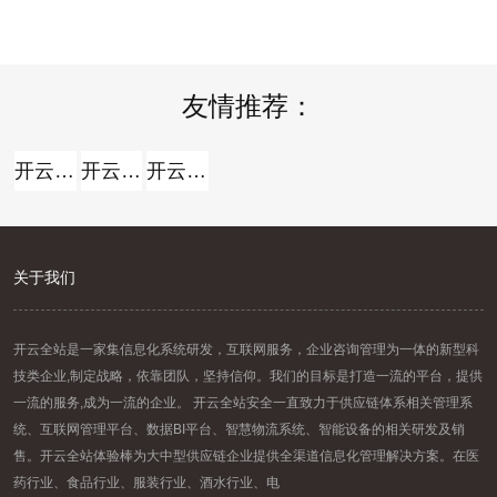
报名时间：2026年7月13日2026年
方向。但关于我国白酒而言，走向
7月21日（工作日时间：上午8:30
全球，并非简略地把产品卖出去。
至12:00，下午14: .....
那么，当时白酒出海处于什么阶段
.....
友情推荐：
开云全站
开云全站体验棒
开云全站安全
关于我们
开云全站是一家集信息化系统研发，互联网服务，企业咨询管理为一体的新型科
技类企业,制定战略，依靠团队，坚持信仰。我们的目标是打造一流的平台，提供
一流的服务,成为一流的企业。 开云全站安全一直致力于供应链体系相关管理系
统、互联网管理平台、数据BI平台、智慧物流系统、智能设备的相关研发及销
售。开云全站体验棒为大中型供应链企业提供全渠道信息化管理解决方案。在医
药行业、食品行业、服装行业、酒水行业、电