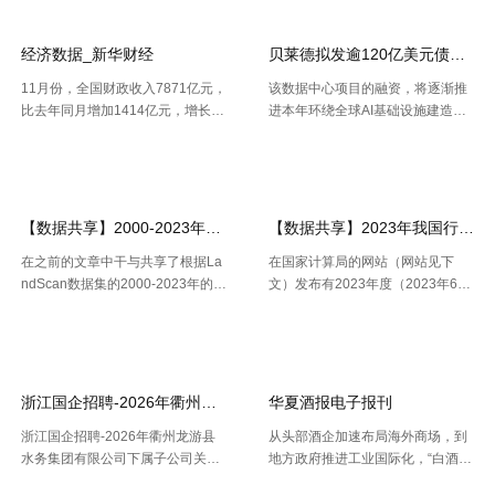
箭，成功将天链二号06星发射升
域出产总值16227.2亿元，按不变
空，卫星顺畅进入预订轨迹，发射
价格核算，同比增加2.5%。 .....
使命 .....
经济数据_新华财经
贝莱德拟发逾120亿美元债券 为
11月份，全国财政收入7871亿元，
该数据中心项目的融资，将逐渐推
比去年同月增加1414亿元，增长2
进本年环绕全球AI基础设施建造掀
1.9%。其中，中央本级收入3672
起的债券发行热潮，而很多债款融
【2026-07-22】
【2026-07-21】
亿元，同比增长17.9%；地方本级
资也正不断加大科技职业债券估值
收入4199亿元，同比增长25.6%。
压力。 策略师本年6月估计，到20
11月份社会融资规 .....
30年，微软、Meta、谷歌、 .....
【数据共享】2000-2023年我国城镇人口数量数据（免费获取ShpExc
【数据共享】2023年我国行政村（
在之前的文章中干与共享了根据La
在国家计算局的网站（网站见下
ndScan数据集的2000-2023年的1
文）发布有2023年度（2023年6月
km精度的全球、全国、分省、分市
份更新）的全国计算用区划代码和
【2026-07-16】
【2026-07-16】
的人口空间散布栅格数据。以及根
城乡区分代码。该代码包含了全国
据栅格数据处理出的Shp和Excel两
根据全国行政村（社区）的姓名，
种格局的我国省市县三 .....
干与凭借地址反查坐标东西能够 .....
浙江国企招聘-2026年衢州龙游县水务集团有限公司下属子公司关于
华夏酒报电子报刊
浙江国企招聘-2026年衢州龙游县
从头部酒企加速布局海外商场，到
水务集团有限公司下属子公司关于
地方政府推进工业国际化，“白酒出
公开招聘合同制员工16人的公告，
海”正在成为职业调整期的重要探究
【2026-07-16】
【2026-07-14】