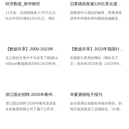
使命 .....
经济数据_新华财经
贝莱德拟发逾120亿美元债券 为
11月份，全国财政收入7871亿元，
该数据中心项目的融资，将逐渐推
比去年同月增加1414亿元，增长2
进本年环绕全球AI基础设施建造掀
1.9%。其中，中央本级收入3672
起的债券发行热潮，而很多债款融
【2026-07-22】
【2026-07-21】
亿元，同比增长17.9%；地方本级
资也正不断加大科技职业债券估值
收入4199亿元，同比增长25.6%。
压力。 策略师本年6月估计，到20
11月份社会融资规 .....
30年，微软、Meta、谷歌、 .....
【数据共享】2000-2023年我国城镇人口数量数据（免费获取ShpExc
【数据共享】2023年我国行政村（
在之前的文章中干与共享了根据La
在国家计算局的网站（网站见下
ndScan数据集的2000-2023年的1
文）发布有2023年度（2023年6月
km精度的全球、全国、分省、分市
份更新）的全国计算用区划代码和
【2026-07-16】
【2026-07-16】
的人口空间散布栅格数据。以及根
城乡区分代码。该代码包含了全国
据栅格数据处理出的Shp和Excel两
根据全国行政村（社区）的姓名，
种格局的我国省市县三 .....
干与凭借地址反查坐标东西能够 .....
浙江国企招聘-2026年衢州龙游县水务集团有限公司下属子公司关于
华夏酒报电子报刊
浙江国企招聘-2026年衢州龙游县
从头部酒企加速布局海外商场，到
水务集团有限公司下属子公司关于
地方政府推进工业国际化，“白酒出
公开招聘合同制员工16人的公告，
海”正在成为职业调整期的重要探究
【2026-07-16】
【2026-07-14】
报名时间：2026年7月13日2026年
方向。但关于我国白酒而言，走向
7月21日（工作日时间：上午8:30
全球，并非简略地把产品卖出去。