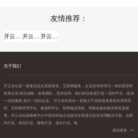
至12:00，下午14: .....
那么，当时白酒出海处于什么阶段
.....
友情推荐：
开云全站
开云全站体验棒
开云全站安全
开云全站体验棒
关于我们
开云全站是一家集信息化系统研发，互联网服务，企业咨询管理为一体的新型科
技类企业,制定战略，依靠团队，坚持信仰。我们的目标是打造一流的平台，提供
一流的服务,成为一流的企业。 开云全站安全一直致力于供应链体系相关管理系
统、互联网管理平台、数据BI平台、智慧物流系统、智能设备的相关研发及销
售。开云全站体验棒为大中型供应链企业提供全渠道信息化管理解决方案。在医
药行业、食品行业、服装行业、酒水行业、电
阅读更多 >>