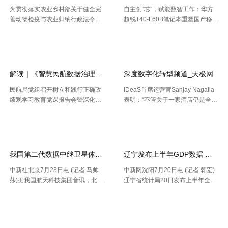
为贯彻落实农业乡村部关于健全完
自主创“芯”，赋能数智工作：华方
善动物检疫与农业归纳行政法令协
超锐T40-L60B笔记本重塑国产移动
作机制的布置要求，今年以来，天
终端新标杆 7月20日，WAIC 2026
【2026-08-02】
【2026-07-30】
津市农业归纳行政法令总队动物检
（国际人工智能大会）在上海落
疫支队（以下简称“ 动物检疫支
幕。四天里，102 个国家和国际组
队”）依托“津牧通”才智检疫渠道，
织参会，11 .....
深 .....
解读｜《智慧民航数据治理典型实践案例
深度数字化转型频道_天极网
民航局党组召开树立和践行正确政
IDeaS首席运营官Sanjay Nagalia
绩观学习教育党课报告会暨深化模
表明：“不管关于一家酒店仍是全球
范机关建设推进会 胡振江会见波音
性的连锁酒店，收益办理者都能够
【2026-07-28】
【2026-07-26】
民机集团飞机项目与客户支持高级
正常的运用IDeaS RPI敏捷发现潜
副总裁兼总经理迈克·弗莱明 日
在的问题、判别收益时机以及衡量
前，民航局发布《智慧民航 .....
要害成绩目标，并 .....
我国第二代数据中继卫星体系再添新成员
辽宁发布上半年GDP数据 经济
中新社北京7月23日电 (记者 马帅
中新网沈阳7月20日电 (记者 韩宏)
莎)据我国航天科技集团音讯，北京
辽宁省统计局20日发布上半年全省
时间7月23日20时，我国在西昌卫
经济运作状况。依据区域出产总值
【2026-07-24】
【2026-07-22】
星发射中心运用长征三号乙运载火
一致核算成果，上半年，辽宁省区
箭，成功将天链二号06星发射升
域出产总值16227.2亿元，按不变
开云全站安全
空，卫星顺畅进入预订轨迹，发射
价格核算，同比增加2.5%。 .....