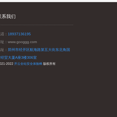
联系我们
电话：
18937136195
网址：
www.googgg.com
地址：
郑州市经开区航海路第五大街东北角国
安经贸大厦A座3楼306室
-2022
开云全站安全体验棒
版权所有