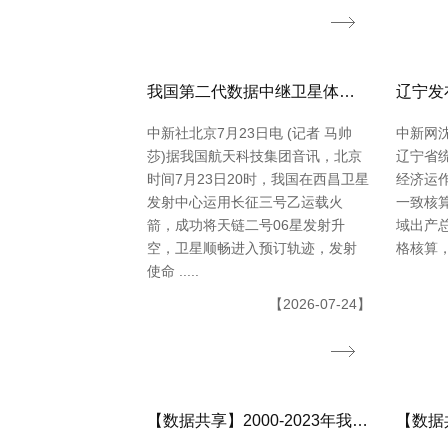
我国第二代数据中继卫星体系再添新成员
中新社北京7月23日电 (记者 马帅
中新网沈
莎)据我国航天科技集团音讯，北京
辽宁省
时间7月23日20时，我国在西昌卫星
经济运
发射中心运用长征三号乙运载火
一致核
箭，成功将天链二号06星发射升
域出产总
空，卫星顺畅进入预订轨迹，发射
格核算，同
使命 .....
【2026-07-24】
【数据共享】2000-2023年我国城镇人口数量数据（免费获取ShpExcel格局）