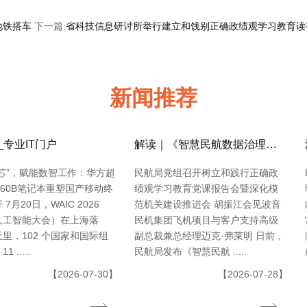
地铁搭车
下一篇:
省科技信息研讨所举行建立和饯别正确政绩观学习教育读
新闻推荐
_专业IT门户
解读｜《智慧民航数据治理典型实践案例
芯”，赋能数智工作：华方超
民航局党组召开树立和践行正确政
-L60B笔记本重塑国产移动终
绩观学习教育党课报告会暨深化模
7月20日，WAIC 2026
范机关建设推进会 胡振江会见波音
人工智能大会）在上海落
民机集团飞机项目与客户支持高级
里，102 个国家和国际组
副总裁兼总经理迈克·弗莱明 日前，
 .....
民航局发布《智慧民航 .....
【2026-07-30】
【2026-07-28】