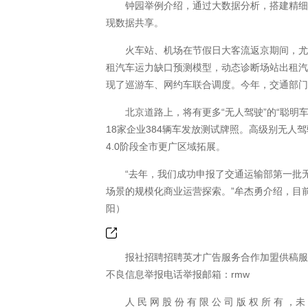
钟园举例介绍，通过大数据分析，搭建精细化
现数据共享。
火车站、机场在节假日大客流返京期间，尤其
租汽车运力缺口预测模型，动态诊断场站出租
现了巡游车、网约车联合调度。今年，交通部门
北京道路上，将有更多“无人驾驶”的“聪明车”
18家企业384辆车发放测试牌照。高级别无人
4.0阶段全市更广区域拓展。
“去年，我们成功申报了交通运输部第一批无
场景的规模化商业运营探索。”牟杰勇介绍，目
阳）
报社招聘招聘英才广告服务合作加盟供稿服务
不良信息举报电话举报邮箱：rmw
人 民 网 股 份 有 限 公 司 版 权 所 有 ，未 