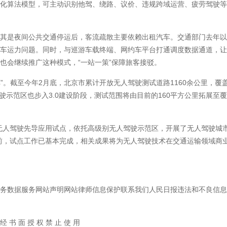
算法模型，可主动识别他驾、绕路、议价、违规跨域运营、疲劳驾驶等行
是夜间公共交通停运后，客流疏散主要依赖出租汽车。交通部门去年以
汽车运力问题。同时，与巡游车载终端、网约车平台打通调度数据通道，
也会继续推广这种模式，“一站一策”保障旅客接驳。
。截至今年2月底，北京市累计开放无人驾驶测试道路1160余公里，覆盖
驾驶示范区也步入3.0建设阶段，测试范围将由目前的160平方公里拓展至
人驾驶先导应用试点，依托高级别无人驾驶示范区，开展了无人驾驶城
前，试点工作已基本完成，相关成果将为无人驾驶技术在交通运输领域商
数据服务网站声明网站律师信息保护联系我们人民日报违法和不良信息
经 书 面 授 权 禁 止 使 用