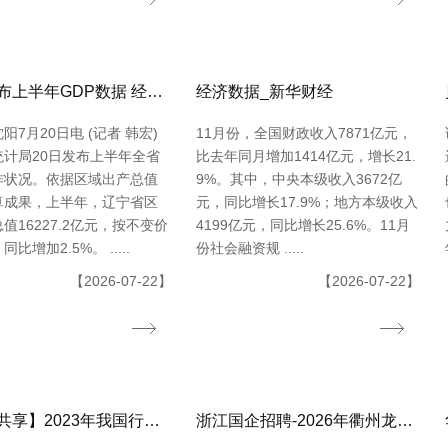
辽宁发布上半年GDP数据 经济运转整体平稳
经济数据_新华财经
阳7月20日电 (记者 韩宏)
11月份，全国财政收入7871亿元，
统计局20日发布上半年全省
比去年同月增加1414亿元，增长21.
作状况。依据区域出产总值
9%。其中，中央本级收入3672亿
算成果，上半年，辽宁省区
元，同比增长17.9%；地方本级收入
值16227.2亿元，按不变价
4199亿元，同比增长25.6%。11月
比增加2.5%。 .....
份社会融资规 .....
【2026-07-22】
【2026-07-22】
【数据共享】2023年我国行政村（社区）点位数据（免费获取shpexcel格局）
浙江国企招聘-2026年衢州龙游县水务集团有限公司下属子公司关于公开招聘合同制员工16人的公告