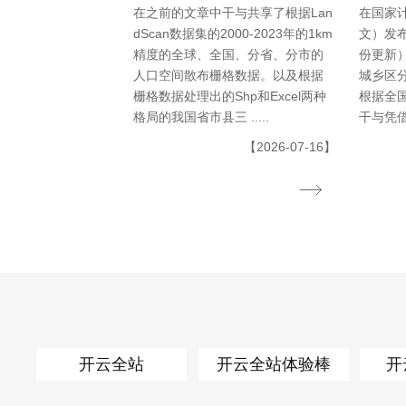
在之前的文章中干与共享了根据Lan
在国家
dScan数据集的2000-2023年的1km
文）发布
精度的全球、全国、分省、分市的
份更新
人口空间散布栅格数据。以及根据
城乡区
栅格数据处理出的Shp和Excel两种
根据全
格局的我国省市县三 .....
干与凭借
【2026-07-16】
开云全站
开云全站体验棒
开