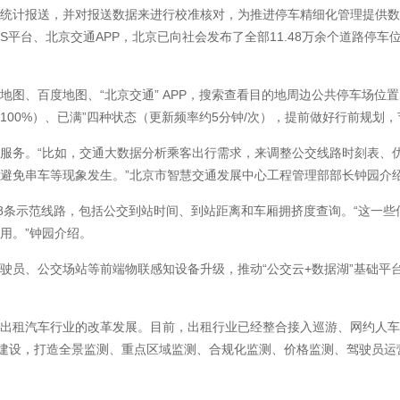
计报送，并对报送数据来进行校准核对，为推进停车精细化管理提供数
平台、北京交通APP，北京已向社会发布了全部11.48万余个道路停车位
、百度地图、“北京交通” APP，搜索查看目的地周边公共停车场位置
于100%）、已满”四种状态（更新频率约5分钟/次），提前做好行前规
务。“比如，交通大数据分析乘客出行需求，来调整公交线路时刻表、
避免串车等现象发生。”北京市智慧交通发展中心工程管理部部长钟园介
条示范线路，包括公交到站时间、到站距离和车厢拥挤度查询。“这一些信
用。”钟园介绍。
员、公交场站等前端物联感知设备升级，推动“公交云+数据湖”基础平
租汽车行业的改革发展。目前，出租行业已经整合接入巡游、网约人车
脑建设，打造全景监测、重点区域监测、合规化监测、价格监测、驾驶员