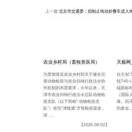
上一篇:
北京市交通委：拟制止电动折叠车进入
农业乡村局（畜牧兽医局）
天极网
为贯彻落实农业乡村部关于健全完
自主创“
善动物检疫与农业归纳行政法令协
锐T40
作机制的布置要求，今年以来，天
端新标杆 
津市农业归纳行政法令总队动物检
（国际
疫支队（以下简称“ 动物检疫支
幕。四天
队”）依托“津牧通”才智检疫渠道，
织参会，11
深 .....
【2026-08-02】