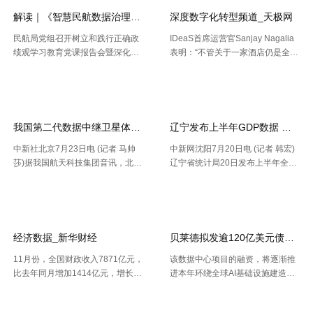
深 .....
解读｜《智慧民航数据治理典型实践案例
深度数字化转型频道_天极网
民航局党组召开树立和践行正确政
IDeaS首席运营官Sanjay Nagalia
绩观学习教育党课报告会暨深化模
表明：“不管关于一家酒店仍是全球
范机关建设推进会 胡振江会见波音
性的连锁酒店，收益办理者都能够
【2026-07-28】
【2026-07-26】
民机集团飞机项目与客户支持高级
正常的运用IDeaS RPI敏捷发现潜
副总裁兼总经理迈克·弗莱明 日
在的问题、判别收益时机以及衡量
前，民航局发布《智慧民航 .....
要害成绩目标，并 .....
我国第二代数据中继卫星体系再添新成员
辽宁发布上半年GDP数据 经济
中新社北京7月23日电 (记者 马帅
中新网沈阳7月20日电 (记者 韩宏)
莎)据我国航天科技集团音讯，北京
辽宁省统计局20日发布上半年全省
时间7月23日20时，我国在西昌卫
经济运作状况。依据区域出产总值
【2026-07-24】
【2026-07-22】
星发射中心运用长征三号乙运载火
一致核算成果，上半年，辽宁省区
箭，成功将天链二号06星发射升
域出产总值16227.2亿元，按不变
空，卫星顺畅进入预订轨迹，发射
价格核算，同比增加2.5%。 .....
使命 .....
经济数据_新华财经
贝莱德拟发逾120亿美元债券 为
11月份，全国财政收入7871亿元，
该数据中心项目的融资，将逐渐推
比去年同月增加1414亿元，增长2
进本年环绕全球AI基础设施建造掀
1.9%。其中，中央本级收入3672
起的债券发行热潮，而很多债款融
【2026-07-22】
【2026-07-21】
亿元，同比增长17.9%；地方本级
资也正不断加大科技职业债券估值