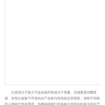
白发优日子致力于提高城市租借日子质量、完成寓居消费晋
级，依托白发旗下开发的全产业链与老练的运营系统，深研不同租
住人群的个性化需求，为商场持续打造具有白发特征的多元租住产