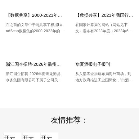
收入4199亿元，同比增长25.6%。
压力。 策略师本年6月估计，到20
11月份社会融资规 .....
30年，微软、Meta、谷歌、 .....
【数据共享】2000-2023年我国城镇人口数量数据（免费获取ShpExc
【数据共享】2023年我国行政村（
在之前的文章中干与共享了根据La
在国家计算局的网站（网站见下
ndScan数据集的2000-2023年的1
文）发布有2023年度（2023年6月
km精度的全球、全国、分省、分市
份更新）的全国计算用区划代码和
【2026-07-16】
【2026-07-16】
的人口空间散布栅格数据。以及根
城乡区分代码。该代码包含了全国
据栅格数据处理出的Shp和Excel两
根据全国行政村（社区）的姓名，
种格局的我国省市县三 .....
干与凭借地址反查坐标东西能够 .....
浙江国企招聘-2026年衢州龙游县水务集团有限公司下属子公司关于
华夏酒报电子报刊
浙江国企招聘-2026年衢州龙游县
从头部酒企加速布局海外商场，到
水务集团有限公司下属子公司关于
地方政府推进工业国际化，“白酒出
公开招聘合同制员工16人的公告，
海”正在成为职业调整期的重要探究
【2026-07-16】
【2026-07-14】
报名时间：2026年7月13日2026年
方向。但关于我国白酒而言，走向
7月21日（工作日时间：上午8:30
全球，并非简略地把产品卖出去。
至12:00，下午14: .....
那么，当时白酒出海处于什么阶段
.....
友情推荐：
开云全站
开云全站体验棒
开云全站安全