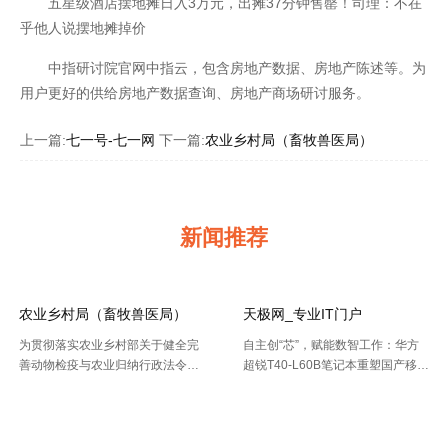
五星级酒店摆地摊日入3万元，出摊37分钟售罄！司理：不在
乎他人说摆地摊掉价
中指研讨院官网中指云，包含房地产数据、房地产陈述等。为
用户更好的供给房地产数据查询、房地产商场研讨服务。
上一篇:
七一号-七一网
下一篇:
农业乡村局（畜牧兽医局）
新闻推荐
农业乡村局（畜牧兽医局）
天极网_专业IT门户
为贯彻落实农业乡村部关于健全完
自主创“芯”，赋能数智工作：华方
善动物检疫与农业归纳行政法令协
超锐T40-L60B笔记本重塑国产移动
作机制的布置要求，今年以来，天
终端新标杆 7月20日，WAIC 2026
【2026-08-02】
【2026-07-30】
津市农业归纳行政法令总队动物检
（国际人工智能大会）在上海落
疫支队（以下简称“ 动物检疫支
幕。四天里，102 个国家和国际组
队”）依托“津牧通”才智检疫渠道，
织参会，11 .....