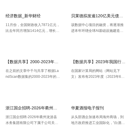
箭，成功将天链二号06星发射升
域出产总值16227.2亿元，按不变
空，卫星顺畅进入预订轨迹，发射
价格核算，同比增加2.5%。 .....
网站地图
使命 .....
经济数据_新华财经
贝莱德拟发逾120亿美元债券 为
11月份，全国财政收入7871亿元，
该数据中心项目的融资，将逐渐推
比去年同月增加1414亿元，增长2
进本年环绕全球AI基础设施建造掀
1.9%。其中，中央本级收入3672
起的债券发行热潮，而很多债款融
【2026-07-22】
【2026-07-21】
亿元，同比增长17.9%；地方本级
资也正不断加大科技职业债券估值
收入4199亿元，同比增长25.6%。
压力。 策略师本年6月估计，到20
11月份社会融资规 .....
30年，微软、Meta、谷歌、 .....
【数据共享】2000-2023年我国城镇人口数量数据（免费获取ShpExc
【数据共享】2023年我国行政村（
在之前的文章中干与共享了根据La
在国家计算局的网站（网站见下
ndScan数据集的2000-2023年的1
文）发布有2023年度（2023年6月
km精度的全球、全国、分省、分市
份更新）的全国计算用区划代码和
【2026-07-16】
【2026-07-16】
的人口空间散布栅格数据。以及根
城乡区分代码。该代码包含了全国
据栅格数据处理出的Shp和Excel两
根据全国行政村（社区）的姓名，
种格局的我国省市县三 .....
干与凭借地址反查坐标东西能够 .....
浙江国企招聘-2026年衢州龙游县水务集团有限公司下属子公司关于
华夏酒报电子报刊
浙江国企招聘-2026年衢州龙游县
从头部酒企加速布局海外商场，到
水务集团有限公司下属子公司关于
地方政府推进工业国际化，“白酒出
公开招聘合同制员工16人的公告，
海”正在成为职业调整期的重要探究