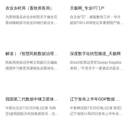
农业乡村局（畜牧兽医局）
天极网_专业IT门户
为贯彻落实农业乡村部关于健全完
自主创“芯”，赋能数智工作：华方
善动物检疫与农业归纳行政法令协
超锐T40-L60B笔记本重塑国产移动
作机制的布置要求，今年以来，天
终端新标杆 7月20日，WAIC 2026
【2026-08-02】
【2026-07-30】
津市农业归纳行政法令总队动物检
（国际人工智能大会）在上海落
疫支队（以下简称“ 动物检疫支
幕。四天里，102 个国家和国际组
队”）依托“津牧通”才智检疫渠道，
织参会，11 .....
深 .....
解读｜《智慧民航数据治理典型实践案例
深度数字化转型频道_天极网
民航局党组召开树立和践行正确政
IDeaS首席运营官Sanjay Nagalia
绩观学习教育党课报告会暨深化模
表明：“不管关于一家酒店仍是全球
范机关建设推进会 胡振江会见波音
性的连锁酒店，收益办理者都能够
【2026-07-28】
【2026-07-26】
民机集团飞机项目与客户支持高级
正常的运用IDeaS RPI敏捷发现潜
副总裁兼总经理迈克·弗莱明 日
在的问题、判别收益时机以及衡量
前，民航局发布《智慧民航 .....
要害成绩目标，并 .....
我国第二代数据中继卫星体系再添新成员
辽宁发布上半年GDP数据 经济
中新社北京7月23日电 (记者 马帅
中新网沈阳7月20日电 (记者 韩宏)
莎)据我国航天科技集团音讯，北京
辽宁省统计局20日发布上半年全省
时间7月23日20时，我国在西昌卫
经济运作状况。依据区域出产总值
【2026-07-24】
【2026-07-22】
星发射中心运用长征三号乙运载火
一致核算成果，上半年，辽宁省区